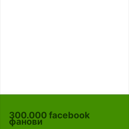
300.000
facebook
фанови