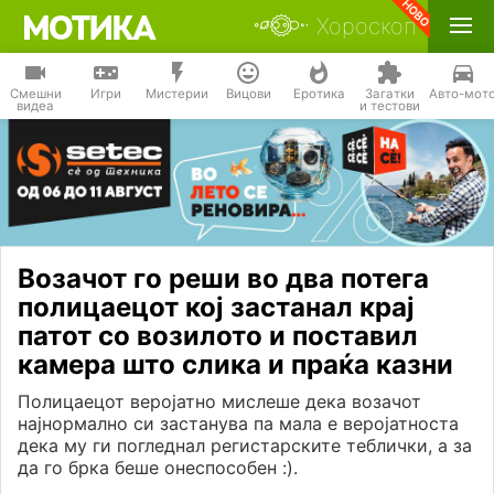
Хороскоп
Смешни
Игри
Мистерии
Вицови
Еротика
Загатки
Авто-мот
видеа
и тестови
Возачот го реши во два потега
полицаецот кој застанал крај
патот со возилото и поставил
камера што слика и праќа казни
Полицаецот веројатно мислеше дека возачот
најнормално си застанува па мала е веројатноста
дека му ги погледнал регистарските теблички, а за
да го брка беше онеспособен :).