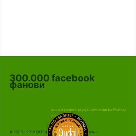
300.000
facebook
фанови
Цени и услови за рекламирање на Мотика
Импресум
© 2006 - 2019 МОТИКА, Сите права се задржани