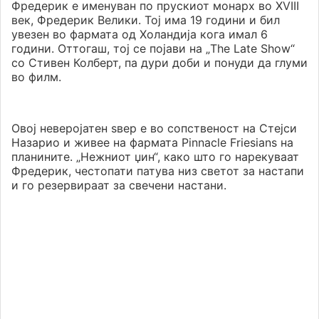
Фредерик е именуван по прускиот монарх во XVIII
век, Фредерик Велики. Тој има 19 години и бил
увезен во фармата од Холандија кога имал 6
години. Оттогаш, тој се појави на „The Late Show“
со Стивен Колберт, па дури доби и понуди да глуми
во филм.
Овој неверојатен ѕвер е во сопственост на Стејси
Назарио и живее на фармата Pinnacle Friesians на
планините. „Нежниот џин“, како што го нарекуваат
Фредерик, честопати патува низ светот за настапи
и го резервираат за свечени настани.