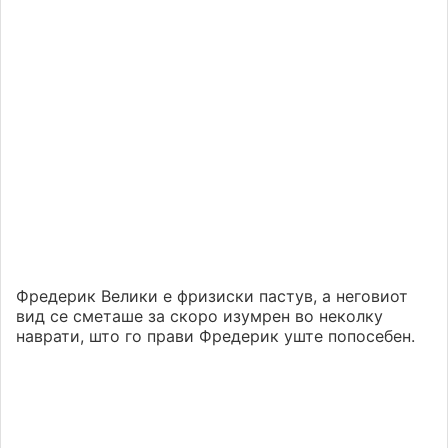
Фредерик Велики е фризиски пастув, а неговиот
вид се сметаше за скоро изумрен во неколку
наврати, што го прави Фредерик уште попосебен.