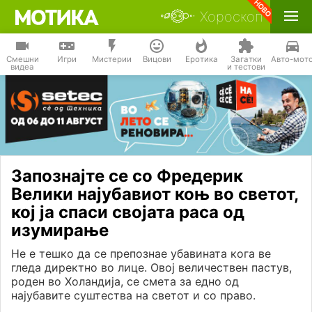
Хороскоп
Смешни
Игри
Мистерии
Вицови
Еротика
Загатки
Авто-мот
видеа
и тестови
Запознајте се со Фредерик
Велики најубавиот коњ во светот,
кој ја спаси својата раса од
изумирање
Не е тешко да се препознае убавината кога ве
гледа директно во лице. Овој величествен пастув,
роден во Холандија, се смета за едно од
најубавите суштества на светот и со право.