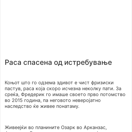
Раса спасена од истребување
Коњот што го одзема здивот е чист фризиски
пастув, раса која скоро исчезна неколку пати. За
среќа, Фредерик го имаше своето прво потомство
во 2015 година, па неговото неверојатно
наследство ќе живее понатаму.
Живеејќи во планините Озарк во Арканзас,