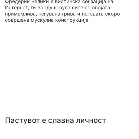
Фредерик Велики е вистинска сензација на
Интернет, ги воодушевува сите со својата
примамлива, негувана грива и неговата скоро
совршена мускулна конструкција.
Пастувот е славна личност