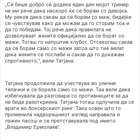
„Сè беше добро сè додека еден ден мојот тренер
не ми рече дека наскоро ќе се борам со девојка.
Му реков дека сакам да се борам со маж, бидејќи
се чувствував како да можам да го сторам тоа и
да го победам. Тој рече дека правилата не
дозволуваат жените официјално да се борат со
мажи. Тогаш го напуштив клубот. Отсекогаш сакав
да се борам само со мажи затоа што тие велат
дека жените се послаби и сакав да го докажам
спротивното.“, вели Татјана.
Татјана продолжила да учествува во улични
тепачки и се борела само со мажи. Таа вели дека
избегнувала да разговара со противниците за да
не биде разоткриена. Татјана тогаш одлучила да се
врати во боксерскиот ринг. Така освен што го
променила надворешниот изглед направила и
лажен пасош и се претставувала под името
„Владимир Ермолаев“.