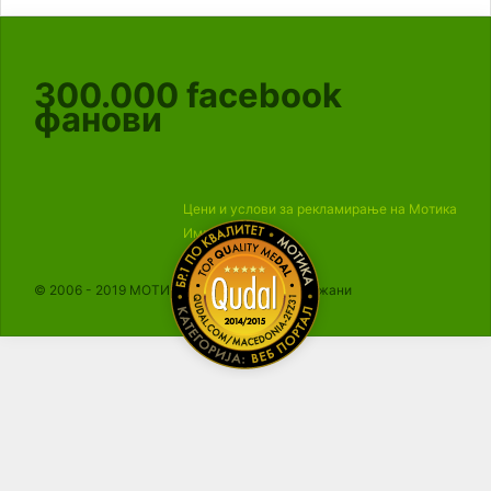
300.000
facebook
фанови
Цени и услови за рекламирање на Мотика
Импресум
© 2006 - 2019 МОТИКА, Сите права се задржани