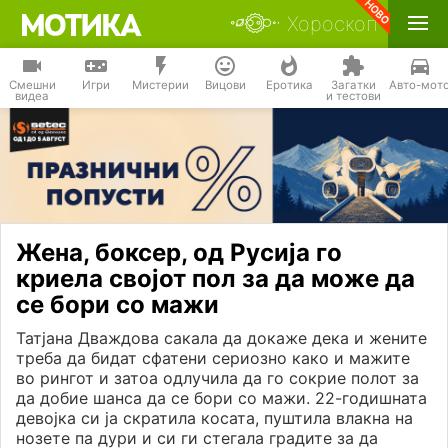
Хороскоп
Смешни
Игри
Мистерии
Вицови
Еротика
Загатки
Авто-мот
видеа
и тестови
Жена, боксер, од Русија го
криела својот пол за да може да
се бори со мажи
Татјана Дваждова сакала да докаже дека и жените
треба да бидат сфатени сериозно како и мажите
во рингот и затоа одлучила да го сокрие полот за
да добие шанса да се бори со мажи. 22-годишната
девојка си ја скратила косата, пуштила влакна на
нозете па дури и си ги стегала градите за да