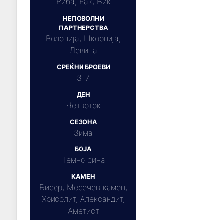
Риба, Рак, Бик
НЕПОВОЛНИ
ПАРТНЕРСТВА
Водолија, Шкорпија,
Девица
СРЕЌНИ БРОЕВИ
3, 7
ДЕН
Четврток
СЕЗОНА
Зима
БОЈА
Темно сина
КАМЕН
Бисер, Месечев камен,
Хрисолит, Александит,
Аметист