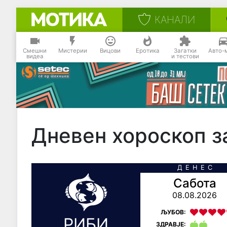
КАНАЛИ
Смешни
Мистерии
Вицови
Еротика
Загатки
Авто-
видеа
и тестови
Дневен хороскоп з
ДЕНЕС
Сабота
08.08.2026
ЉУБОВ:
РИБИ
ЗДРАВЈЕ: