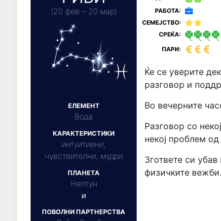
(20 фев – 20 мар)
РАБОТА:
СЕМЕЈСТВО:
СРЕЌА:
ПАРИ:
Ќе се уверите де
разговор и поддр
Во вечерните час
ЕЛЕМЕНТ
Вода
Разговор со неко
КАРАКТЕРИСТИКИ
некој проблем од
интуитивни,
чувствителни, мудри
Згответе си убав 
физичките вежби
ПЛАНЕТА
Нептун
и
ПОВОЛНИ ПАРТНЕРСТВА