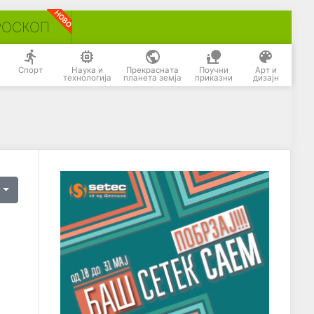
РОСКОП
Спорт
Наука и
Прекрасната
Поучни
Арт и
технологија
планета земја
приказни
дизајн