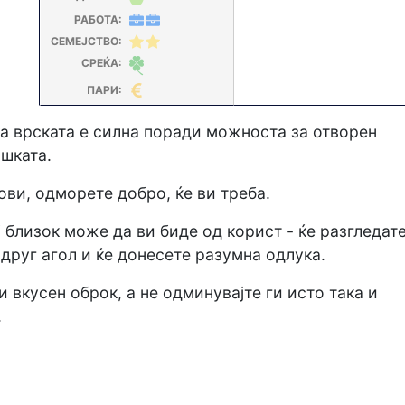
РАБОТА:
СЕМЕЈСТВО:
СРЕЌА:
ПАРИ:
ка врската е силна поради можноста за отворен
шката.
ови, одморете добро, ќе ви треба.
ј близок може да ви биде од корист - ќе разгледат
 друг агол и ќе донесете разумна одлука.
и вкусен оброк, а не одминувајте ги исто така и
.