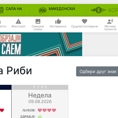
САЛА НА
МАКЕДОНСКИ
ХО
СЛАВАТА
НЕСЕКОЈДНЕВНИ
мото
Жестоко!
Смешни
Интересно
Срцезатоплувачи
Мотика
слики
таленти
а Риби
Одбери друг знак
УТРЕ
Недела
09.08.2026
ЉУБОВ:
ЗДРАВЈЕ: