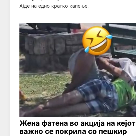
Ајде на едно кратко капење.
Жена фатена во акција на кејот
важно се покрила со пешкир