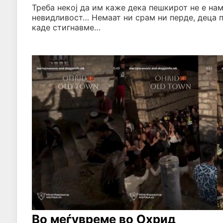
Треба некој да им каже дека пешкирот не е нам
невидливост… Немаат ни срам ни перде, деца 
каде стигнавме…
Во меѓувреме во Охрид