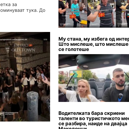
етка за
поминуваат тука. До
Му стана, му избега од инте
Што мислеше, што мислеше
се голотеше
Водителката бара скриени
таленти во туристичкото мес
се разбира, наиде на двајца
Македонци