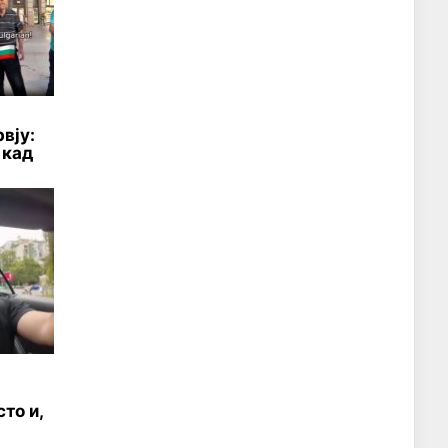
рвју:
 кад
то и,