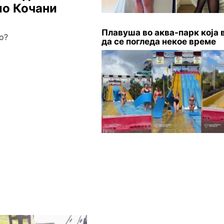
ело Кочани
Плавуша во аква-парк која 
о?
да се погледа некое време