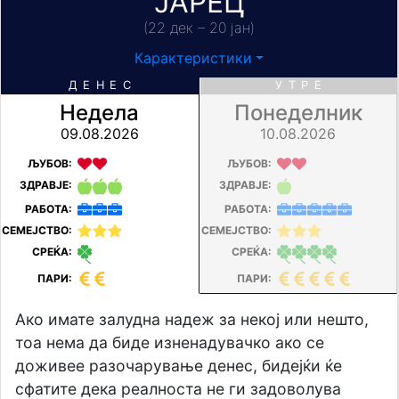
ЈАРЕЦ
(22 дек – 20 јан)
Карактеристики
ДЕНЕС
УТРЕ
Недела
Понеделник
09.08.2026
10.08.2026
ЉУБОВ:
ЉУБОВ:
ЗДРАВЈЕ:
ЗДРАВЈЕ:
РАБОТА:
РАБОТА:
СЕМЕЈСТВО:
СЕМЕЈСТВО:
СРЕЌА:
СРЕЌА:
ПАРИ:
ПАРИ:
Ако имате залудна надеж за некој или нешто,
тоа нема да биде изненадувачко ако се
доживее разочарување денес, бидејќи ќе
сфатите дека реалноста не ги задоволува