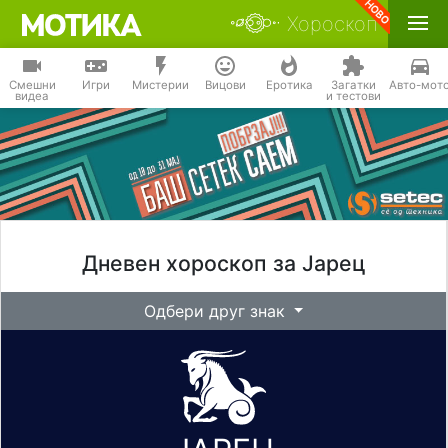
Хороскоп
Смешни
Игри
Мистерии
Вицови
Еротика
Загатки
Авто-мот
видеа
и тестови
Дневен хороскоп за Јарец
Одбери друг знак