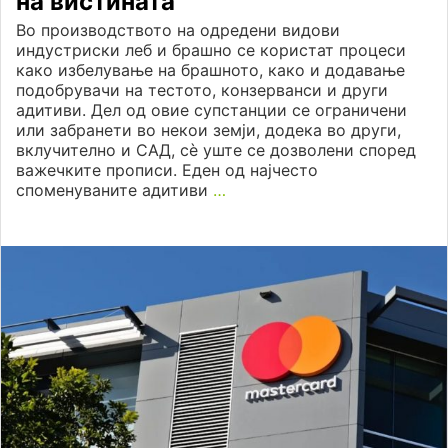
на вистината
Во производството на одредени видови
индустриски леб и брашно се користат процеси
како избелување на брашното, како и додавање
подобрувачи на тестото, конзерванси и други
адитиви. Дел од овие супстанции се ограничени
или забранети во некои земји, додека во други,
вклучително и САД, сè уште се дозволени според
важечките прописи. Еден од најчесто
споменуваните адитиви
…