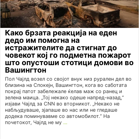
Како брзата реакција на еден
дедо им помогна на
истражителите да стигнат до
човекот кој го подметна пожарот
што опустоши стотици домови во
Вашингтон
Пол Чајлд возел со својот внук низ рурален дел во
близина на Спокејн, Вашингтон, кога во саботата
покрај патот забележале ќелав маж со ранец и
зелена маица. „Тој некако одеше напред-назад,“
изјави Чајлд за CNN во вторникот. „Некако не
набљудуваше, зјапаше во нас или не гледаше
додека поминувавме со автомобилот.“ На
почетокот, Чајлд не му
…