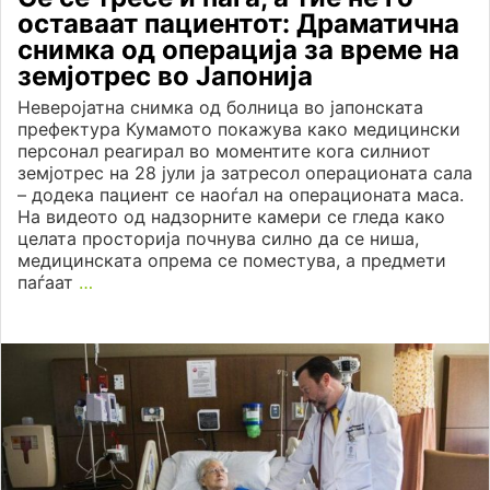
оставаат пациентот: Драматична
снимка од операција за време на
земјотрес во Јапонија
Неверојатна снимка од болница во јапонската
префектура Кумамото покажува како медицински
персонал реагирал во моментите кога силниот
земјотрес на 28 јули ја затресол операционата сала
– додека пациент се наоѓал на операционата маса.
На видеото од надзорните камери се гледа како
целата просторија почнува силно да се ниша,
медицинската опрема се поместува, а предмети
паѓаат
…