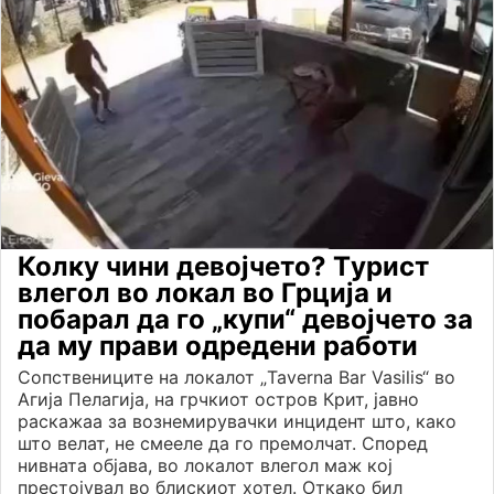
Колку чини девојчето? Tурист
влегол во локал во Грција и
побарал да го „купи“ девојчето за
да му прави одредени работи
Сопствениците на локалот „Taverna Bar Vasilis“ во
Агија Пелагија, на грчкиот остров Крит, јавно
раскажаа за вознемирувачки инцидент што, како
што велат, не смееле да го премолчат. Според
нивната објава, во локалот влегол маж кој
престојувал во блискиот хотел. Откако бил