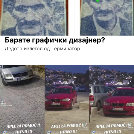
Барате графички дизајнер?
Дедото излегол од Терминатор.