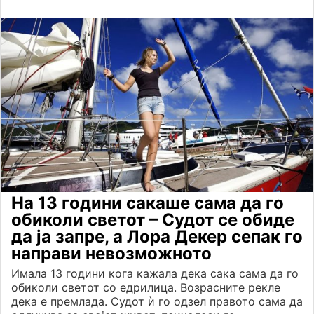
На 13 години сакаше сама да го
обиколи светот – Судот се обиде
да ја запре, а Лора Декер сепак го
направи невозможното
Имала 13 години кога кажала дека сака сама да го
обиколи светот со едрилица. Возрасните рекле
дека е премлада. Судот ѝ го одзел правото сама да