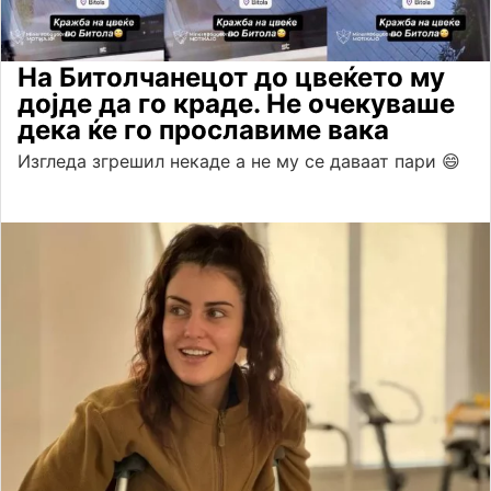
На Битолчанецот до цвеќето му
дојде да го краде. Не очекуваше
дека ќе го прославиме вака
Изгледа згрешил некаде а не му се даваат пари 😄