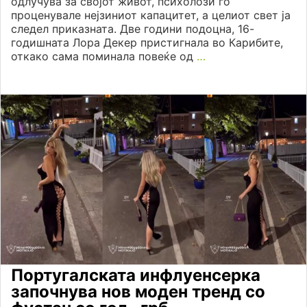
одлучува за својот живот, психолози го
проценувале нејзиниот капацитет, а целиот свет ја
следел приказната. Две години подоцна, 16-
годишната Лора Декер пристигнала во Карибите,
откако сама поминала повеќе од
…
Португалската инфлуенсерка
започнува нов моден тренд со