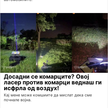
Досадни се комарците? Овој
ласер против комарци веднаш ги
исфрла од воздух!
Кај мене може комшиите да мислат дека сме
почнале војна.