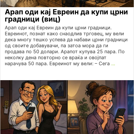
Арап оди кај Евреин да купи црни
градници (виц)
Арап оди кај Евреин да купи црни градници.
Евреинот, познат како снаодлив трговец, му вели
дека многу тешко успева да набави црни градници
од своите добавувачи, па затоа мора да ги
продава по 50 долари. Арапот купува 25 пара. По
неколку дена повторно се враќа и овојпат
нарачува 50 пара. Евреинот му вели: – Сега
…