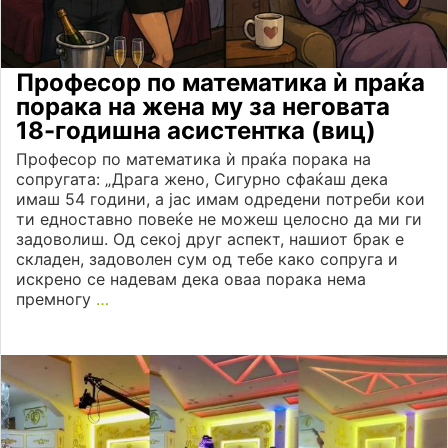
Професор по математика ѝ праќа
порака на жена му за неговата
18-годишна асистентка (виц)
Професор по математика ѝ праќа порака на
сопругата: „Драга жено, Сигурно сфаќаш дека
имаш 54 години, а јас имам одредени потреби кои
ти едноставно повеќе не можеш целосно да ми ги
задоволиш. Од секој друг аспект, нашиот брак е
складен, задоволен сум од тебе како сопруга и
искрено се надевам дека оваа порака нема
премногу
…