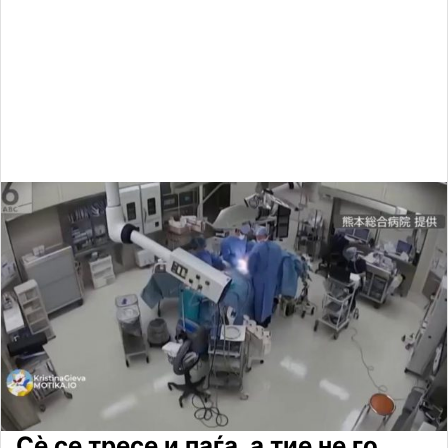
Сè се тресе и паѓа, а тие не го