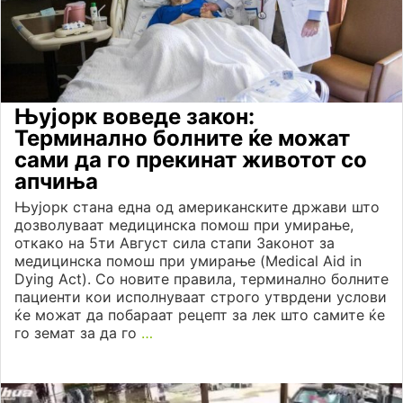
Њујорк воведе закон:
Терминално болните ќе можат
сами да го прекинат животот со
апчиња
Њујорк стана една од американските држави што
дозволуваат медицинска помош при умирање,
откако на 5ти Август сила стапи Законот за
медицинска помош при умирање (Medical Aid in
Dying Act). Со новите правила, терминално болните
пациенти кои исполнуваат строго утврдени услови
ќе можат да побараат рецепт за лек што самите ќе
го земат за да го
…