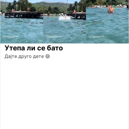
Утепа ли се бато
Дајте друго дете 😄