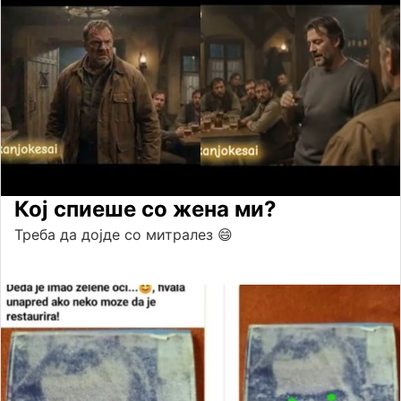
Кој спиеше со жена ми?
Треба да дојде со митралез 😄