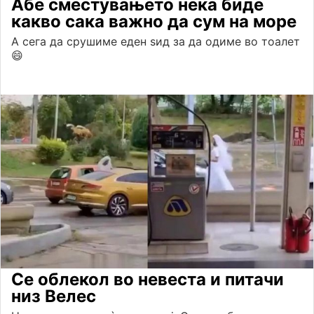
Абе сместувањето нека биде
какво сака важно да сум на море
А сега да срушиме еден ѕид за да одиме во тоалет
😄
Се облекол во невеста и питачи
низ Велес