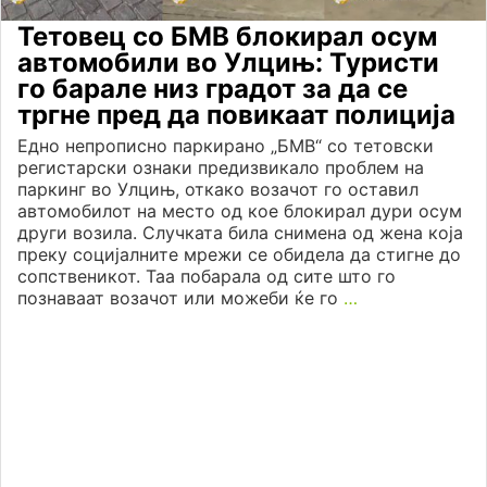
Тетовец со БМВ блокирал осум
автомобили во Улцињ: Туристи
го барале низ градот за да се
тргне пред да повикаат полиција
Едно непрописно паркирано „БМВ“ со тетовски
регистарски ознаки предизвикало проблем на
паркинг во Улцињ, откако возачот го оставил
автомобилот на место од кое блокирал дури осум
други возила. Случката била снимена од жена која
преку социјалните мрежи се обидела да стигне до
сопственикот. Таа побарала од сите што го
познаваат возачот или можеби ќе го
…