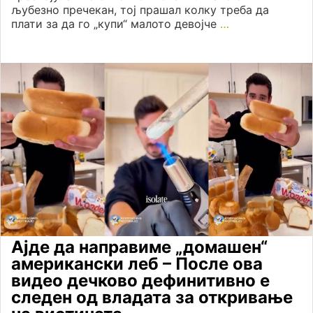
љубезно пречекан, тој прашал колку треба да
плати за да го „купи“ малото девојче
…
Ајде да направиме „домашен“
американски леб – После ова
видео дечково дефинитивно е
следен од владата за откривање