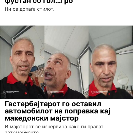
фустан со гол…грб
Ни се допаѓа стилот.
Гастербајтерот го оставил
автомобилот на поправка кај
македонски мајстор
И мајсторот се изнервира како ги прават
автомобилите.