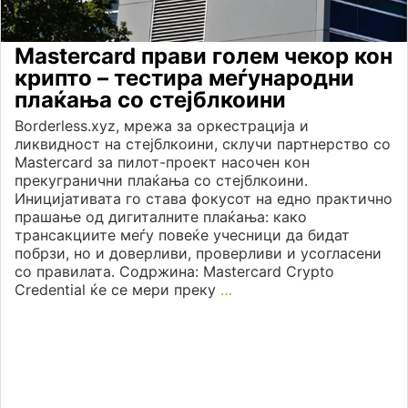
Mastercard прави голем чекор кон
крипто – тестира меѓународни
плаќања со стејблкоини
Borderless.xyz, мрежа за оркестрација и
ликвидност на стејблкоини, склучи партнерство со
Mastercard за пилот-проект насочен кон
прекугранични плаќања со стејблкоини.
Иницијативата го става фокусот на едно практично
прашање од дигиталните плаќања: како
трансакциите меѓу повеќе учесници да бидат
побрзи, но и доверливи, проверливи и усогласени
со правилата. Содржина: Mastercard Crypto
Credential ќе се мери преку
…