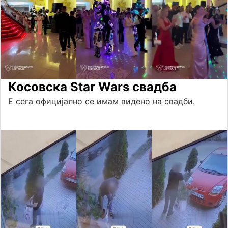
Косовска Star Wars свадба
Е сега официјално се имам видено на свадби.