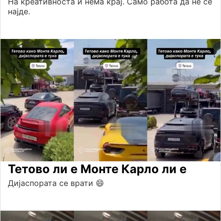
На креативноста ѝ нема крај. Само работа да не се
најде.
Тетово ли е Монте Карло ли е
Дијаспората се врати 😄