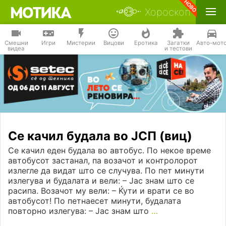
Хороскоп
Смешни
Игри
Мистерии
Вицови
Еротика
Загатки
Авто-мот
видеа
и тестови
Се качил будала во ЈСП (виц)
Се качил еден будала во автобус. По некое време
автобусот застанал, па возачот и контролорот
излегле да видат што се случува. По пет минути
излегува и будалата и вели: – Јас знам што се
расипа. Возачот му вели: – Ќути и врати се во
автобусот! По петнаесет минути, будалата
повторно излегува: – Јас знам што
…