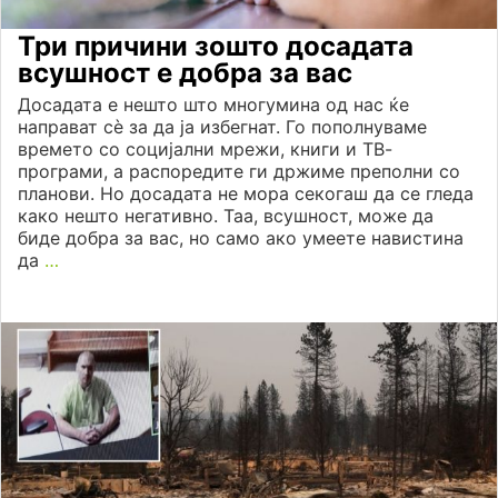
Три причини зошто досадата
всушност е добра за вас
Досадата е нешто што многумина од нас ќе
направат сѐ за да ја избегнат. Го пополнуваме
времето со социјални мрежи, книги и ТВ-
програми, а распоредите ги држиме преполни со
планови. Но досадата не мора секогаш да се гледа
како нешто негативно. Таа, всушност, може да
биде добра за вас, но само ако умеете навистина
да
…