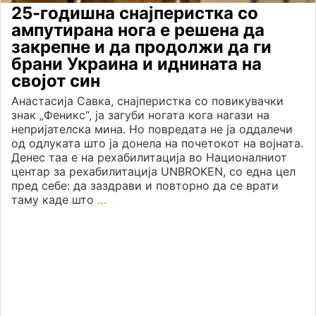
25-годишна снајперистка со
ампутирана нога е решена да
закрепне и да продолжи да ги
брани Украина и иднината на
својот син
Анастасија Савка, снајперистка со повикувачки
знак „Феникс“, ја загуби ногата кога нагази на
непријателска мина. Но повредата не ја оддалечи
од одлуката што ја донела на почетокот на војната.
Денес таа е на рехабилитација во Националниот
центар за рехабилитација UNBROKEN, со една цел
пред себе: да заздрави и повторно да се врати
таму каде што
…