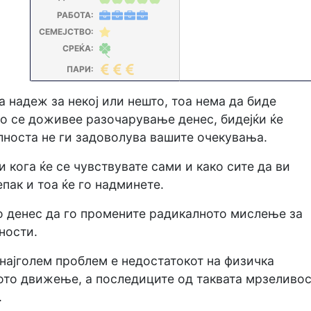
РАБОТА:
СЕМЕЈСТВО:
СРЕЌА:
ПАРИ:
а надеж за некој или нешто, тоа нема да биде
о се доживее разочарување денес, бидејќи ќе
лноста не ги задоволува вашите очекувања.
 кога ќе се чувствувате сами и како сите да ви
епак и тоа ќе го надминете.
о денес да го промените радикалното мислење за
ности.
е најголем проблем е недостатокот на физичка
ото движење, а последиците од таквата мрзеливо
.