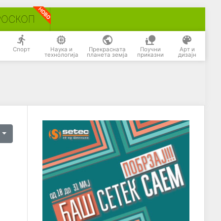
РОСКОП
Спорт
Наука и
Прекрасната
Поучни
Арт и
технологија
планета земја
приказни
дизајн