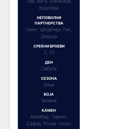
Лав, Вага, Близнаци,
Водолија
НЕПОВОЛНИ
ПАРТНЕРСТВА
Овен, Шкорпија, Рак,
Девица
СРЕЌНИ БРОЕВИ
2, 13
ДЕН
Сабота
СЕЗОНА
Зима
БОЈА
Зелена
КАМЕН
Килибар, Тиркиз,
Сафир, Розов топаз,