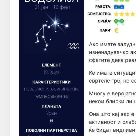
(21 јан – 19 фев)
РАБОТА:
СЕМЕЈСТВО:
СРЕЌА:
ПАРИ:
Ако имате залудн
изненадувачко ак
сфатите дека реа
ЕЛЕМЕНТ
Воздух
Ќе имате ситуации
свртеле грб, но с
КАРАКТЕРИСТИКИ
независни, оригинални,
Многу е веројатн
темпераментни
некои блиски лич
ПЛАНЕТА
Уран
Она што кај вас 
и
активност и слаб
ќе бидат видливи
ПОВОЛНИ ПАРТНЕРСТВА