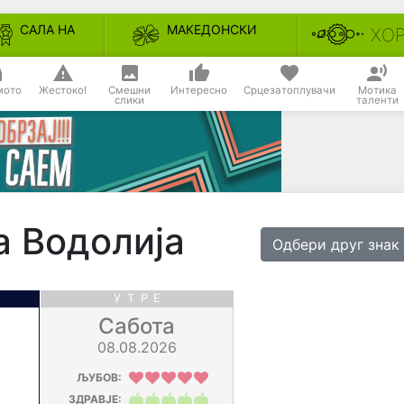
САЛА НА
МАКЕДОНСКИ
ХО
СЛАВАТА
НЕСЕКОЈДНЕВНИ
мото
Жестоко!
Смешни
Интересно
Срцезатоплувачи
Мотика
слики
таленти
а Водолија
Одбери друг знак
УТРЕ
Сабота
08.08.2026
ЉУБОВ:
ЗДРАВЈЕ: