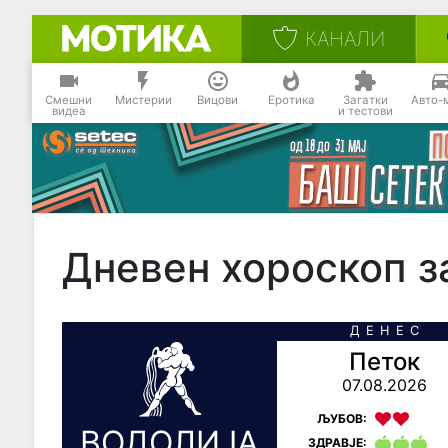
КАНАЛИ
Смешни
Мистерии
Вицови
Еротика
Загатки
Авто-
видеа
и тестови
Дневен хороскоп з
ДЕНЕС
Петок
07.08.2026
ЉУБОВ:
ВОДОЛИЈА
ЗДРАВЈЕ: