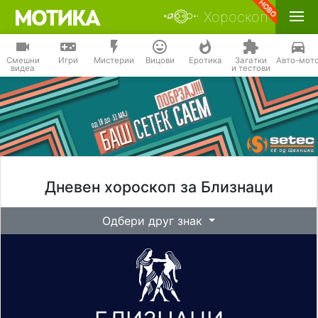
Хороскоп
Смешни
Игри
Мистерии
Вицови
Еротика
Загатки
Авто-мот
видеа
и тестови
Дневен хороскоп за Близнаци
Одбери друг знак