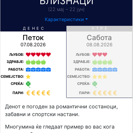
БЛИЗНАЦИ
(22 мај – 22 јун)
Карактеристики
ДЕНЕС
УТРЕ
Петок
Сабота
07.08.2026
08.08.2026
ЉУБОВ:
ЉУБОВ:
ЗДРАВЈЕ:
ЗДРАВЈЕ:
РАБОТА:
РАБОТА:
СЕМЕЈСТВО:
СЕМЕЈСТВО:
СРЕЌА:
СРЕЌА:
ПАРИ:
ПАРИ:
Денот е погоден за романтични состаноци,
забавни и спортски настани.
Многумина ќе гледаат пример во вас кога