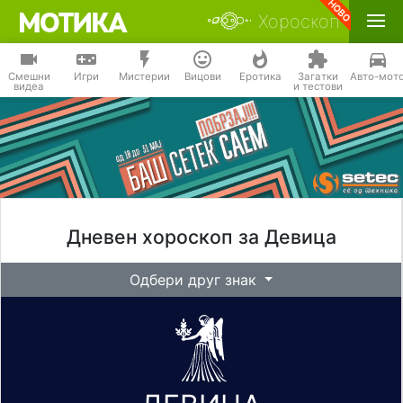
Хороскоп
Смешни
Игри
Мистерии
Вицови
Еротика
Загатки
Авто-мот
видеа
и тестови
Дневен хороскоп за Девица
Одбери друг знак