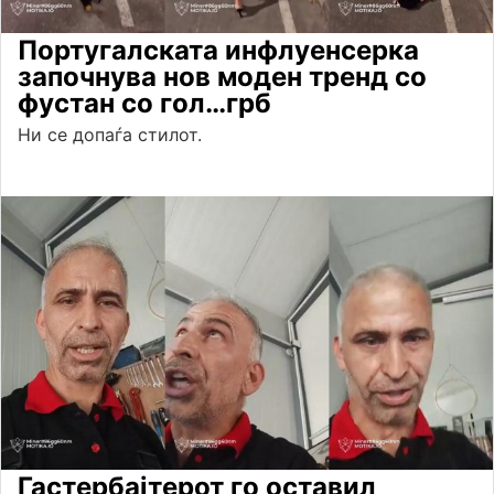
Португалската инфлуенсерка
започнува нов моден тренд со
фустан со гол…грб
Ни се допаѓа стилот.
Гастербајтерот го оставил