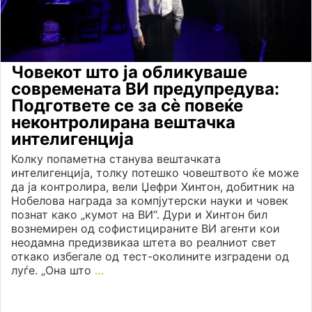
Човекот што ја обликуваше
современата ВИ предупредува:
Подгответе се за сè повеќе
неконтролирана вештачка
интелигенција
Колку попаметна станува вештачката
интелигенција, толку потешко човештвото ќе може
да ја контролира, вели Џефри Хинтон, добитник на
Нобелова награда за компjутерски науки и човек
познат како „кумот на ВИ“. Дури и Хинтон бил
вознемирен од софистицираните ВИ агенти кои
неодамна предизвикаа штета во реалниот свет
откако избегале од тест-околините изградени од
луѓе. „Она што
…