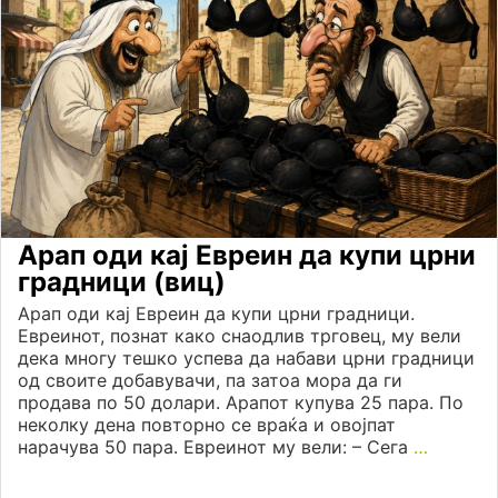
Арап оди кај Евреин да купи црни
градници (виц)
Арап оди кај Евреин да купи црни градници.
Евреинот, познат како снаодлив трговец, му вели
дека многу тешко успева да набави црни градници
од своите добавувачи, па затоа мора да ги
продава по 50 долари. Арапот купува 25 пара. По
неколку дена повторно се враќа и овојпат
нарачува 50 пара. Евреинот му вели: – Сега
…