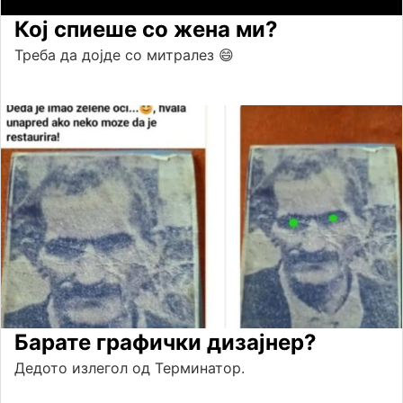
Кој спиеше со жена ми?
Треба да дојде со митралез 😄
Барате графички дизајнер?
Дедото излегол од Терминатор.