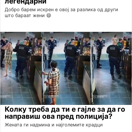
легендарни
Добро барем искрен е овој за разлика од други
што бараат жени 😄
Колку треба да ти е гајле за да го
направиш ова пред полиција?
Жената ги надмина и најголемите крадци