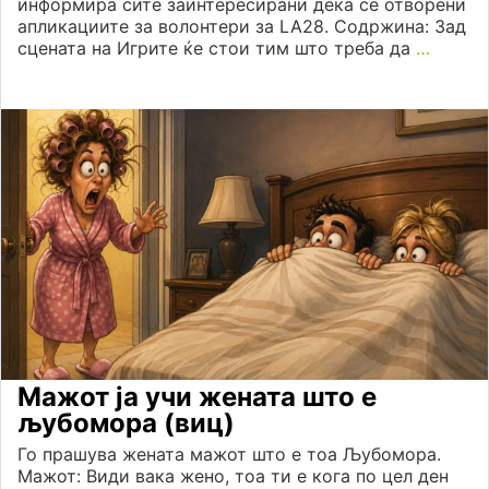
информира сите заинтересирани дека се отворени
апликациите за волонтери за LA28. Содржина: Зад
сцената на Игрите ќе стои тим што треба да
…
Мажот ја учи жената што е
љубомора (виц)
Го прашува жената мажот што е тоа Љубомора.
Мажот: Види вака жено, тоа ти е кога по цел ден