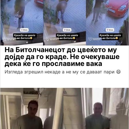
На Битолчанецот до цвеќето му
дојде да го краде. Не очекуваше
дека ќе го прославиме вака
Изгледа згрешил некаде а не му се даваат пари 😄