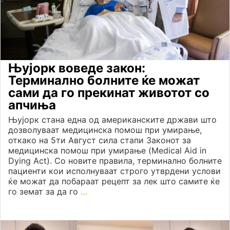
Њујорк воведе закон:
Терминално болните ќе можат
сами да го прекинат животот со
апчиња
Њујорк стана една од американските држави што
дозволуваат медицинска помош при умирање,
откако на 5ти Август сила стапи Законот за
медицинска помош при умирање (Medical Aid in
Dying Act). Со новите правила, терминално болните
пациенти кои исполнуваат строго утврдени услови
ќе можат да побараат рецепт за лек што самите ќе
го земат за да го
…