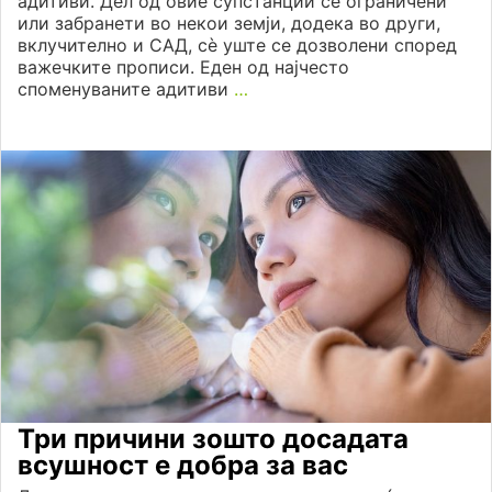
адитиви. Дел од овие супстанции се ограничени
или забранети во некои земји, додека во други,
вклучително и САД, сè уште се дозволени според
важечките прописи. Еден од најчесто
споменуваните адитиви
…
Три причини зошто досадата
всушност е добра за вас