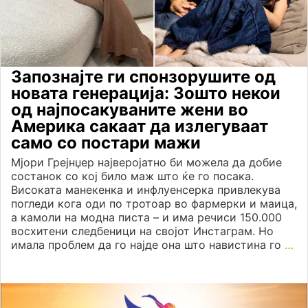
Запознајте ги спонзорушите од
новата генерација: Зошто некои
од најпосакуваните жени во
Америка сакаат да излегуваат
само со постари мажи
Мјори Грејнџер најверојатно би можела да добие
состанок со кој било маж што ќе го посака.
Високата манекенка и инфлуенсерка привлекува
погледи кога оди по тротоар во фармерки и маица,
а камоли на модна писта – и има речиси 150.000
восхитени следбеници на својот Инстаграм. Но
имала проблем да го најде она што навистина го
…