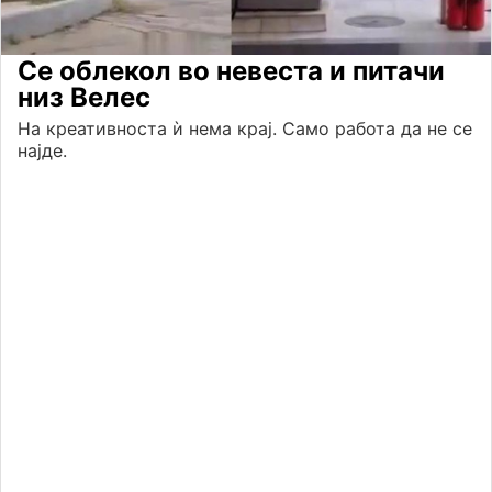
Се облекол во невеста и питачи
низ Велес
На креативноста ѝ нема крај. Само работа да не се
најде.