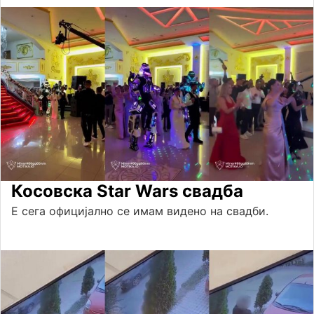
Косовска Star Wars свадба
Е сега официјално се имам видено на свадби.