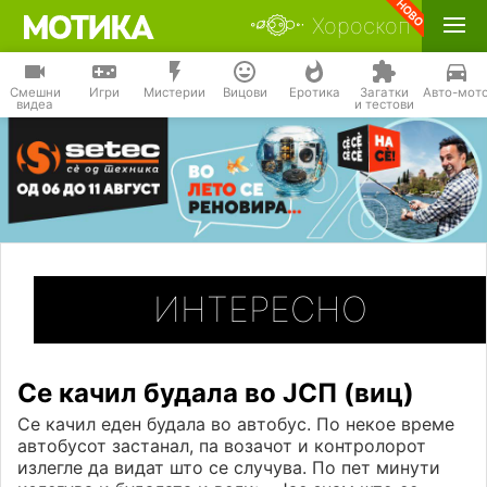
Хороскоп
Смешни
Игри
Мистерии
Вицови
Еротика
Загатки
Авто-мот
видеа
и тестови
ИНТЕРЕСНО
Се качил будала во ЈСП (виц)
Се качил еден будала во автобус. По некое време
автобусот застанал, па возачот и контролорот
излегле да видат што се случува. По пет минути