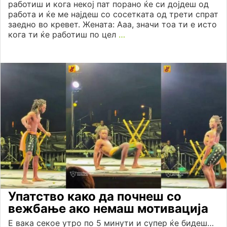
работиш и кога некој пат порано ќе си дојдеш од
работа и ќе ме најдеш со сосетката од трети спрат
заедно во кревет. Жената: Ааа, значи тоа ти е исто
кога ти ќе работиш по цел
…
Упатство како да почнеш со
вежбање ако немаш мотивација
Е вака секое утро по 5 минути и супер ќе бидеш…