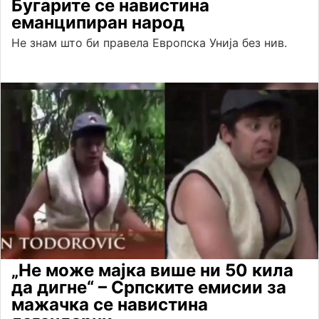
Бугарите се навистина
еманципиран народ
Не знам што би правела Европска Унија без нив.
„Не може мајка више ни 50 кила
да дигне“ – Српските емисии за
мажачка се навистина