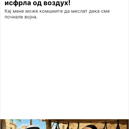
исфрла од воздух!
Кај мене може комшиите да мислат дека сме
почнале војна.