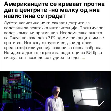
Американците се креваат против
дата центрите -но малку од нив
навистина се градат
Луѓето навистина не ги сакаат центрите за
податоци за вештачка интелигенција. Политичари
водат кампањи против нив. Неодамнешна анкета
на Галуп покажа дека 71% од Американците им се
противат. Неколку окрузи и сојузни држави
предложија или усвоија закони за нивна забрана.
Но идеата дека центрите за податоци за ВИ брзо
никнуваат насекаде се судира со еден
…