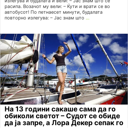
излегува и будалата и вели: – Јас знам што се
расипа. Возачот му вели: – Ќути и врати се во
автобусот! По петнаесет минути, будалата
повторно излегува: – Јас знам што
…
На 13 години сакаше сама да го
обиколи светот – Судот се обиде
да ја запре, а Лора Декер сепак го