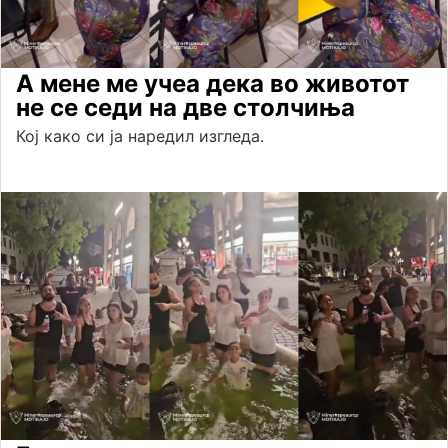
А мене ме учеа дека во животот
не се седи на две столчиња
Кој како си ја наредил изгледа.