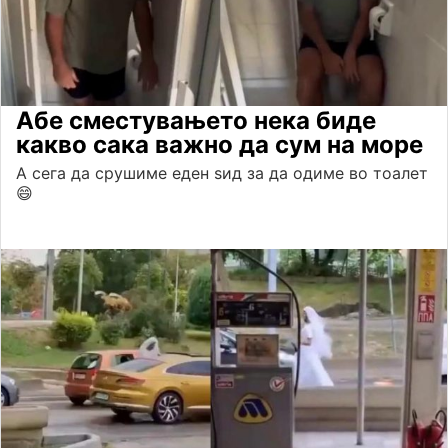
Абе сместувањето нека биде
какво сака важно да сум на море
А сега да срушиме еден ѕид за да одиме во тоалет
😄