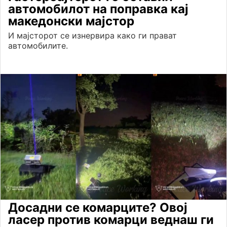
автомобилот на поправка кај
македонски мајстор
И мајсторот се изнервира како ги прават
автомобилите.
Досадни се комарците? Овој
ласер против комарци веднаш ги