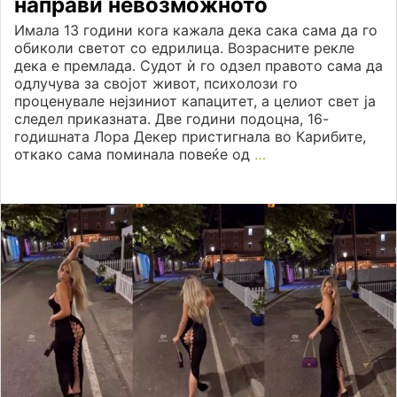
направи невозможното
Имала 13 години кога кажала дека сака сама да го
обиколи светот со едрилица. Возрасните рекле
дека е премлада. Судот ѝ го одзел правото сама да
одлучува за својот живот, психолози го
проценувале нејзиниот капацитет, а целиот свет ја
следел приказната. Две години подоцна, 16-
годишната Лора Декер пристигнала во Карибите,
откако сама поминала повеќе од
…