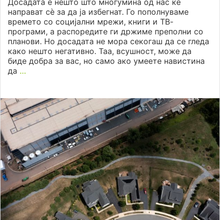
Досадата е нешто што многумина од нас ќе
направат сѐ за да ја избегнат. Го пополнуваме
времето со социјални мрежи, книги и ТВ-
програми, а распоредите ги држиме преполни со
планови. Но досадата не мора секогаш да се гледа
како нешто негативно. Таа, всушност, може да
биде добра за вас, но само ако умеете навистина
да
…