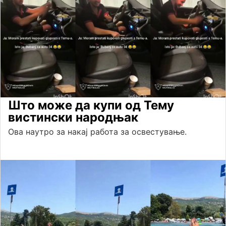
Што може да купи од Тему
вистински народњак
Ова наутро за накај работа за освестување.