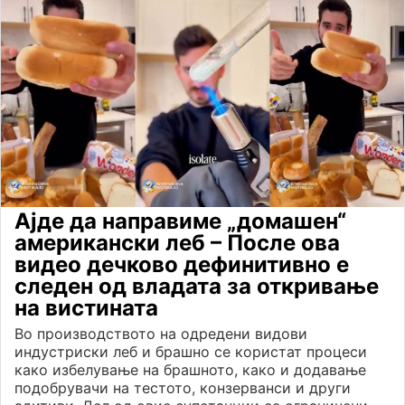
Ајде да направиме „домашен“
американски леб – После ова
видео дечково дефинитивно е
следен од владата за откривање
на вистината
Во производството на одредени видови
индустриски леб и брашно се користат процеси
како избелување на брашното, како и додавање
подобрувачи на тестото, конзерванси и други