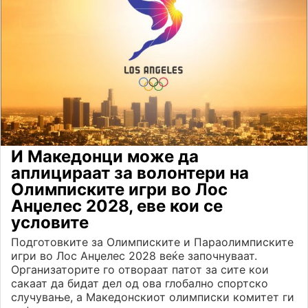
И Македонци може да
аплицираат за волонтери на
Олимписките игри во Лос
Анџелес 2028, еве кои се
условите
Подготовките за Олимписките и Параолимписките
игри во Лос Анџелес 2028 веќе започнуваат.
Организаторите го отвораат патот за сите кои
сакаат да бидат дел од ова глобално спортско
случување, а Македонскиот олимписки комитет ги