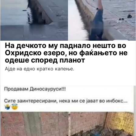
На дечкото му паднало нешто во
Охридско езеро, но фаќањето не
одеше според планот
Ајде на едно кратко капење.