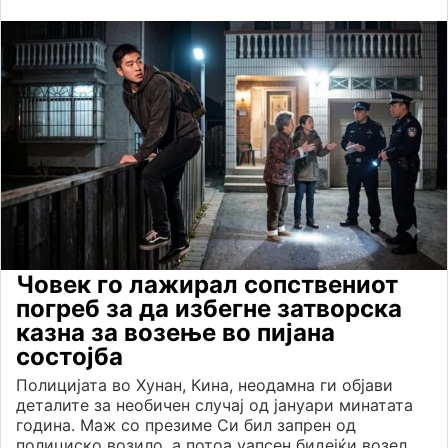
Човек го лажирал сопствениот
погреб за да избегне затворска
казна за возење во пијана
состојба
Полицијата во Хунан, Кина, неодамна ги објави
деталите за необичен случај од јануари минатата
година. Маж со презиме Си бил запрен од
полициско возило, а потоа уапсен бидејќи возел