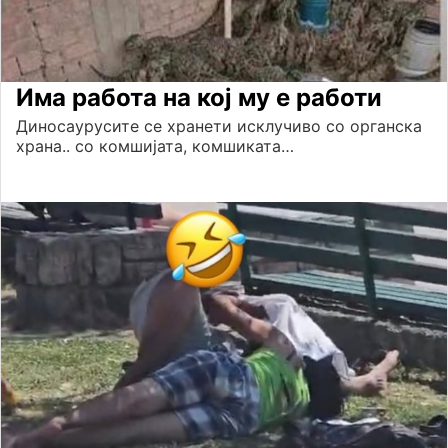
Има работа на кој му е работи
Диносаурусите се хранети исклучиво со органска
храна.. со комшијата, комшиката…