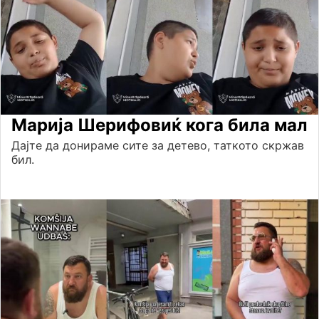
Марија Шерифовиќ кога била мал
Дајте да донираме сите за детево, таткото скржав
бил.