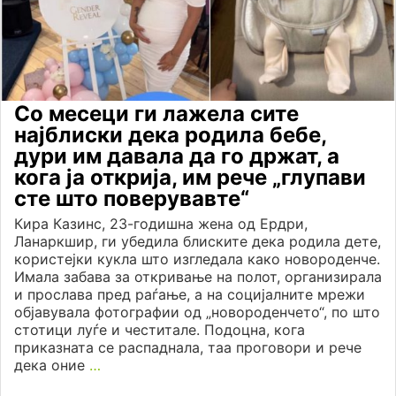
Со месеци ги лажела сите
најблиски дека родила бебе,
дури им давала да го држат, а
кога ја открија, им рече „глупави
сте што поверувавте“
Кира Казинс, 23-годишна жена од Ердри,
Ланаркшир, ги убедила блиските дека родила дете,
користејки кукла што изгледала како новороденче.
Имала забава за откривање на полот, организирала
и прослава пред раѓање, а на социјалните мрежи
објавувала фотографии од „новороденчето“, по што
стотици луѓе и честитале. Подоцна, кога
приказната се распаднала, таа проговори и рече
дека оние
…