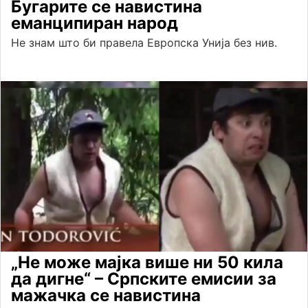
Бугарите се навистина
еманципиран народ
Не знам што би правела Европска Унија без нив.
„Не може мајка више ни 50 кила
да дигне“ – Српските емисии за
мажачка се навистина