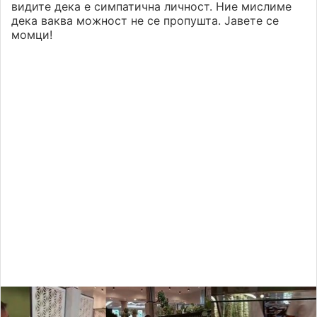
видите дека е симпатична личност. Ние мислиме
дека ваква можност не се пропушта. Јавете се
момци!