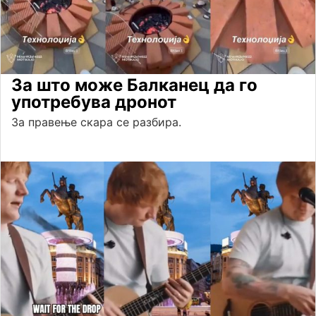
За што може Балканец да го
употребува дронот
За правење скара се разбира.