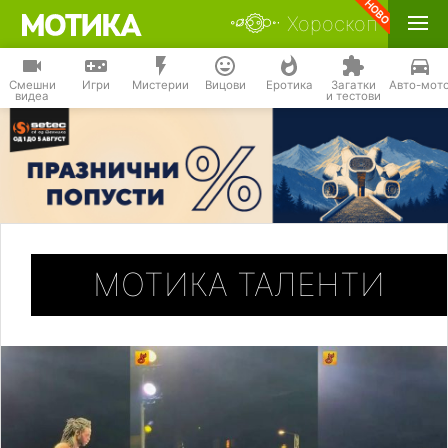
Хороскоп
Смешни
Игри
Мистерии
Вицови
Еротика
Загатки
Авто-мот
видеа
и тестови
МОТИКА ТАЛЕНТИ