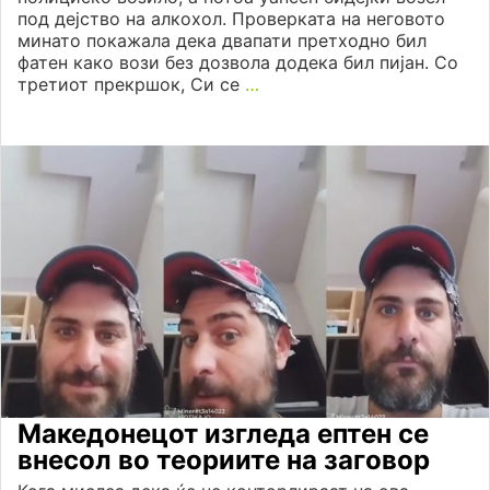
под дејство на алкохол. Проверката на неговото
минато покажала дека двапати претходно бил
фатен како вози без дозвола додека бил пијан. Со
третиот прекршок, Си се
…
Македонецот изгледа ептен се
внесол во теориите на заговор