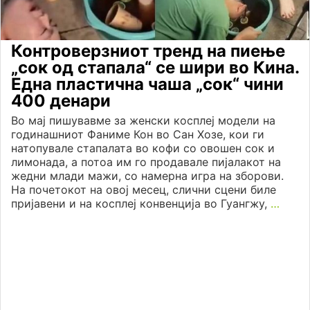
Контроверзниот тренд на пиење
„сок од стапала“ се шири во Кина.
Една пластична чаша „сок“ чини
400 денари
Во мај пишувавме за женски косплеј модели на
годинашниот Фаниме Кон во Сан Хозе, кои ги
натопувале стапалата во кофи со овошен сок и
лимонада, а потоа им го продавале пијалакот на
жедни млади мажи, со намерна игра на зборови.
На почетокот на овој месец, слични сцени биле
пријавени и на косплеј конвенција во Гуангжу,
…