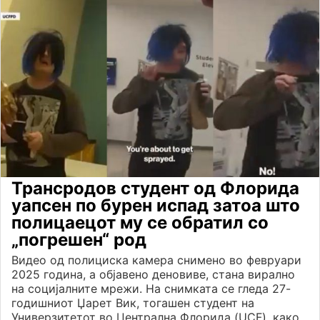
Трансродов студент од Флорида
уапсен по бурен испад затоа што
полицаецот му се обратил со
„погрешен“ род
Видео од полициска камера снимено во февруари
2025 година, а објавено деновиве, стана вирално
на социјалните мрежи. На снимката се гледа 27-
годишниот Џарет Вик, тогашен студент на
Универзитетот во Централна Флорида (UCF), како