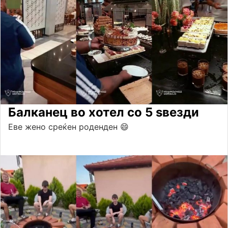
Балканец во хотел со 5 ѕвезди
Еве жено среќен роденден 😄