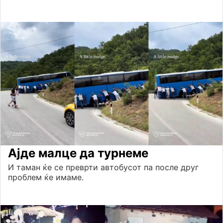
Ајде малце да турнеме
И таман ќе се преврти автобусот па после друг
проблем ќе имаме.