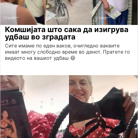
Комшијата што сака да изигрува
удбаш во зградата
Сите имаме по еден ваков, очигледно ваквите
имаат многу слободно време во денот. Пратете го
видеото на вашиот удбаш 😄