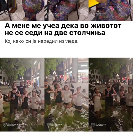
А мене ме учеа дека во животот
не се седи на две столчиња
Кој како си ја наредил изгледа.