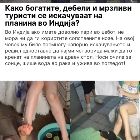
Како богатите, дебели и мрзливи
туристи се искачуваат на
планина во Индија?
Во Индија ако имате доволно пари во џебот, не
мора ни да ги користите сопствените нозе. На овој
човек му било премногу напорно искачувањето и
решил едноставно да најми четворица мажи да го
кренат на планината на дрвен стол. Носи очила за
сонце, шише вода во рака и ужива во погледот!