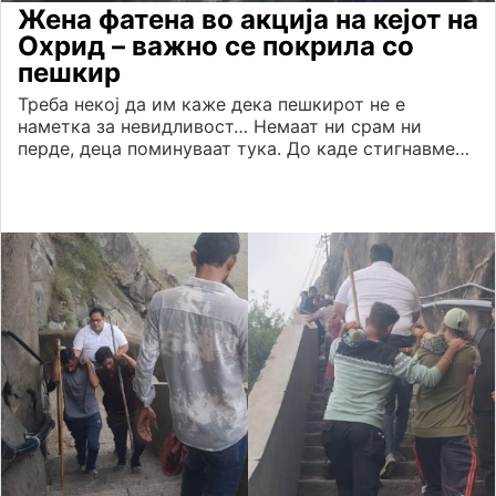
Жена фатена во акција на кејот на
Охрид – важно се покрила со
пешкир
Треба некој да им каже дека пешкирот не е
наметка за невидливост… Немаат ни срам ни
перде, деца поминуваат тука. До каде стигнавме…