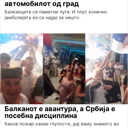
автомобилот од град
Балканците се паметни луѓе. И плус конечно
јамболијата ќе се најде за нешто.
Балканот е авантура, а Србија е
посебна дисциплина
Каков пожар какви глупости, дај ваму знамето во