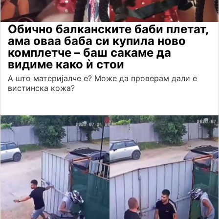
Обично балканските баби плетат,
ама оваа баба си купила ново
комплетче – баш сакаме да
видиме како ѝ стои
А што материјалче е? Може да проверам дали е
вистинска кожа?