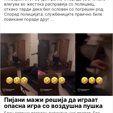
влегува во жестока расправија со полицаец,
откако тврди дека бил ословен со погрешен род.
Според полицијата, службениците првично биле
повикани поради друг
…
Пијани мажи решија да играат
опасна игра со воздушна пушка
Еден заврши погоден директно низ прстот. Еве