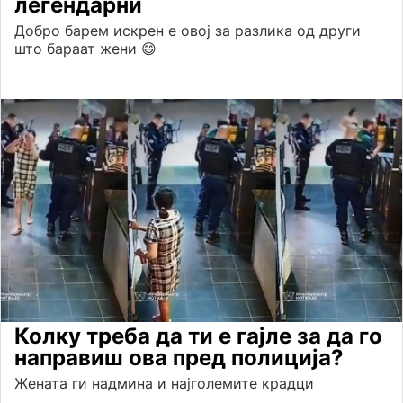
легендарни
Добро барем искрен е овој за разлика од други
што бараат жени 😄
Колку треба да ти е гајле за да го
направиш ова пред полиција?
Жената ги надмина и најголемите крадци