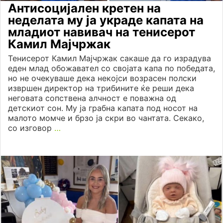
Антисоцијален кретен на
неделата му ја украде капата на
младиот навивач на тенисерот
Камил Мајчржак
Тенисерот Камил Мајчржак сакаше да го израдува
еден млад обожавател со својата капа по победата,
но не очекуваше дека некојси возрасен полски
извршен директор на трибините ќе реши дека
неговата сопствена алчност е поважна од
детскиот сон. Му ја грабна капата под носот на
малото момче и брзо ја скри во чантата. Секако,
со изговор
…