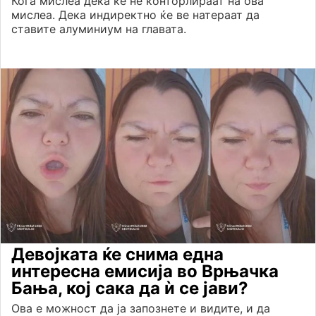
Кога мислеа дека ќе не конторлираат на ова
мислеа. Дека индиректно ќе ве натераат да
ставите алуминиум на главата.
Девојката ќе снима една
интересна емисија во Врњачка
Бања, кој сака да ѝ се јави?
Ова е можност да ја запознете и видите, и да