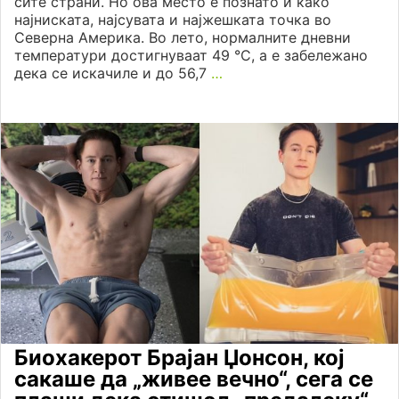
сите страни. Но ова место е познато и како
најниската, најсувата и најжешката точка во
Северна Америка. Во лето, нормалните дневни
температури достигнуваат 49 °C, а е забележано
дека се искачиле и до 56,7
…
Биохакерот Брајан Џонсон, кој
сакаше да „живее вечно“, сега се