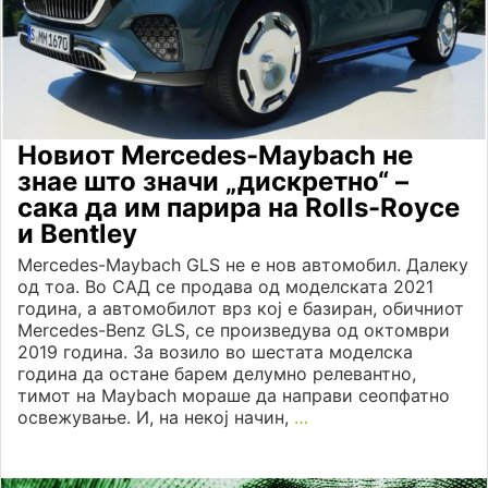
Новиот Mercedes-Maybach не
знае што значи „дискретно“ –
сака да им парира на Rolls-Royce
и Bentley
Mercedes-Maybach GLS не е нов автомобил. Далеку
од тоа. Во САД се продава од моделската 2021
година, а автомобилот врз кој е базиран, обичниот
Mercedes-Benz GLS, се произведува од октомври
2019 година. За возило во шестата моделска
година да остане барем делумно релевантно,
тимот на Maybach мораше да направи сеопфатно
освежување. И, на некој начин,
…