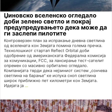
Џиновско вселенско огледало
доби зелено светло и покрај
предупредувањето дека може да
ги заслепи пилотите
Контроверзен план за испракање дневна светлина
од вселената кон Земјата помина голема пречка.
Технолошкиот стартап Reflect Orbital доби
одобрение од американската Федерална комисија
за комуникации, FCC, за лансирање тест-сателит
опремен со масивно орбитално огледало.
Компанијата тврди дека нејзиниот систем „сончева
светлина на барање“ ке испука сноп светлина
широк приближно пет километри кон Земјата.
Идејата ја
…