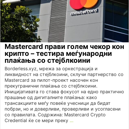
Mastercard прави голем чекор кон
крипто – тестира меѓународни
плаќања со стејблкоини
Borderless.xyz, мрежа за оркестрација и
ликвидност на стејблкоини, склучи партнерство со
Mastercard за пилот-проект насочен кон
прекугранични плаќања со стејблкоини.
Иницијативата го става фокусот на едно практично
прашање од дигиталните плаќања: како
трансакциите меѓу повеќе учесници да бидат
побрзи, но и доверливи, проверливи и усогласени
со правилата. Содржина: Mastercard Crypto
Credential ќе се мери преку
…