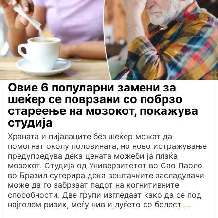
Овие 6 популарни замени за
шеќер се поврзани со побрзо
стареење на мозокот, покажува
студија
Храната и пијалаците без шеќер можат да
помогнат околу половината, но ново истражување
предупредува дека цената можеби ја плаќа
мозокот. Студија од Универзитетот во Сао Паоло
во Бразил сугерира дека вештачките засладувачи
може да го забрзаат падот на когнитивните
способности. Две групи изгледаат како да се под
најголем ризик, меѓу нив и луѓето со болест
…