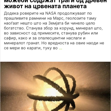
можеби содржат траги од древен
живот на црвената планета
Додека роверите на NASA продолжуваат по
прашливите рамнини на Марс, геолозите таму
наоѓаат нешто што на Земјата би чинело цело
богатство. Станува збор за корунд, минерал што,
во зависност од примесите, станува рубин или
сафир, како и за опалесцентни наслаги и
минералот гранат. Но вредноста на овие наоди не
се мери во карати, туку во
…