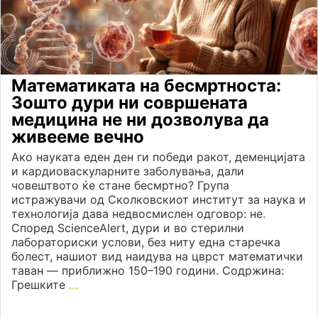
Математиката на бесмртноста:
Зошто дури ни совршената
медицина не ни дозволува да
живееме вечно
Ако науката еден ден ги победи ракот, деменцијата
и кардиоваскуларните заболувања, дали
човештвото ќе стане бесмртно? Група
истражувачи од Сколковскиот институт за наука и
технологија дава недвосмислен одговор: не.
Според ScienceAlert, дури и во стерилни
лабораториски услови, без ниту една старечка
болест, нашиот вид наидува на цврст математички
таван — приближно 150–190 години. Содржина:
Грешките
…