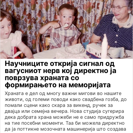
Научниците открија сигнал од
вагусниот нерв кој директно ја
поврзува храната со
формирањето на меморијата
Храната е дел од многу важни мигови во нашите
животи, од големи поводи како свадбена гозба, до
помали сцени како скара за викенд, ручек за
двајца или семејна вечера. Нова студија сугерира
дека добрата храна можеби не е само придружба
на тие посебни моменти. Таа би можела директно
да ја поттикне мозочната машинерија што создава