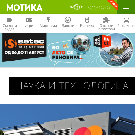
Хороскоп
Смешни
Игри
Мистерии
Вицови
Еротика
Загатки
Авто-мот
видеа
и тестови
НАУКА И ТЕХНОЛОГИЈА