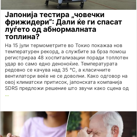
Јапонија тестира „човечки
фрижидери“: Дали ќе ги спасат
луѓето од абнормалната
топлина?
На 15 јули термометрите во Токио покажаа нов
температурен рекорд, а службите за брза помош
регистрираа 48 хоспитализации поради топлотен
удар во само едно деноноќие. Температурата
редовно се качува над 35 °C, а класичните
вентилатори веќе не се доволни. Како одговор на
овој климатски притисок, јапонската компанија
SDRS предложи решение што звучи како сцена од
…