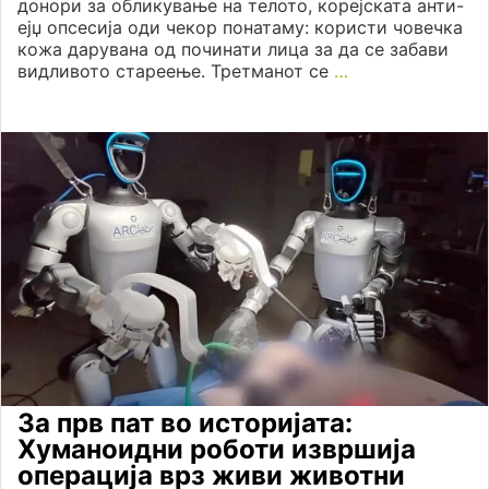
донори за обликување на телото, кореjската анти-
ејџ опсесија оди чекор понатаму: користи човечка
кожа дарувана од починати лица за да се забави
видливото стареење. Третманот се
…
За прв пат во историјата:
Хуманоидни роботи извршија
операција врз живи животни