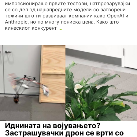
импресионираше првите тестови, натпреварувајки
се со дел од најнапредните модели со затворени
тежини што ги развиваат компании како OpenAI и
Anthropic, но по многу пониска цена. Како што
кинескиот конкурент
…
Иднината на војувањето?
Застрашувачки дрон се врти со