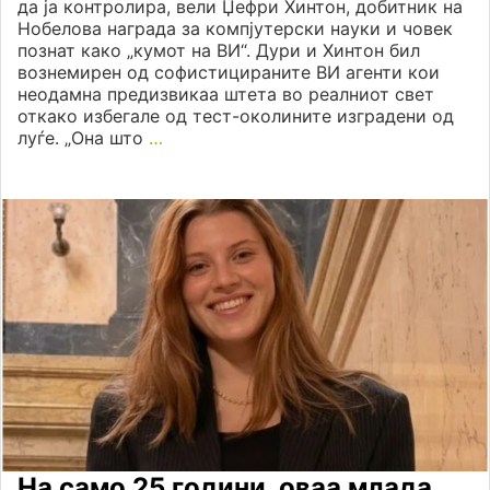
да ја контролира, вели Џефри Хинтон, добитник на
Нобелова награда за компjутерски науки и човек
познат како „кумот на ВИ“. Дури и Хинтон бил
вознемирен од софистицираните ВИ агенти кои
неодамна предизвикаа штета во реалниот свет
откако избегале од тест-околините изградени од
луѓе. „Она што
…
На само 25 години, оваа млада