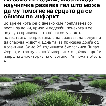
научничка развива гел што може
да му помогне на срцето да се
обнови по инфаркт
Во време кога секојдневно сме преплавени со
вести за војни, кризи и поделби, понекогаш се
појавува приказна што нè потсетува дека
човештвото не престанало да создава, да сонува и
да спасува животи. Една таква приказна доаѓа од
Аргентина. Само 25-годишната биологинка Пилар
Ферер, истражувач на Универзитетот „Фавалоро“ и
извршна директорка на стартапот Amnova Biotech,
е
…