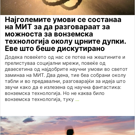
Најголемите умови се состанаа
на МИТ за да разговараат за
можноста за вонземска
технологија околу црните дупки.
Еве што беше дискутирано
Додека повеќето од нас се потеа на жештините и
прелистуваа социјални мрежи, повеќе од
дваесетина од најдобрите научни умови во светот
заминаа на МИТ. Два дена, тие беа собрани околу
табли и во предавални, разговарајќи за идеја што
звучи како да е излезена од научна фантастика:
вонземска технологија. Но не каква било
вонземска технологија, туку
…