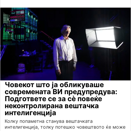
Човекот што ја обликуваше
современата ВИ предупредува:
Подгответе се за сè повеќе
неконтролирана вештачка
интелигенција
Колку попаметна станува вештачката
интелигенција, толку потешко човештвото ќе може