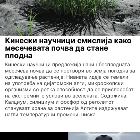
Кинески научници смислија како
месечевата почва да стане
плодна
Кинески научници предложија начин бесплодната
месечева почва да се претвори во земја погодна за
одгледување растенија. Нивната идеја се темели
на употреба на дијатомски алги, микроскопски
организми со ретка способност да се приспособат
на екстремните услови во вселената. Содржина:
Калциум, силициум и фосфор од реголитот
стануваат храна за растенија Алгите издржуваат
нагли температурни промени, ниска
…