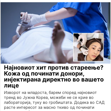
Најновиот хит против стареење?
Кожа од починати донори,
инјектирана директно во вашето
лице
Изворот на младоста, барем според најновиот
тренд во Јужна Кореа, можеби не се крие во
лабораторија, туку во гробиштата. Додека во САД
расте интересот за масно ткиво од починати