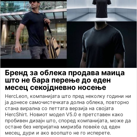
Бренд за облека продава маица
што не бара перење до еден
месец секојдневно носење
HercLeon, компанијата што пред неколку години ни
ја донесе самочистечката долна облека, повторно
стана вирална со петтата верзија на својата
HercShirt. Новиот модел V5.0 е претставен како
пробивен дизајн што, според компанијата, може да
остане без непријатна миризба повеќе од еден
месец, дури и ако воопшто не го исперете.