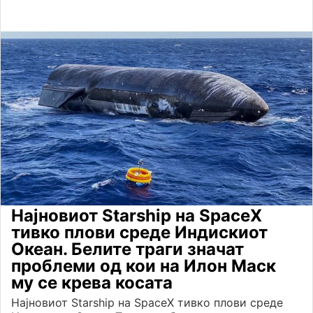
Најновиот Starship на SpaceX
тивко плови среде Индискиот
Океан. Белите траги значат
проблеми од кои на Илон Маск
му се крева косата
Најновиот Starship на SpaceX тивко плови среде