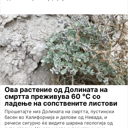
Ова растение од Долината на
смртта преживува 60 °C со
ладење на сопствените листови
Прошетајте низ Долината на смртта, пустински
басен во Калифорнија и делови од Невада, и
речиси сигурно ќе видите шарена геологија од