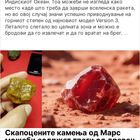
Индискиот Океан. Тоа можеби не изгледа како
место каде што треба да заврши вселенска ракета,
но во овој случај значи успешно приводнување на
горниот степен од најновиот модел Version 3.
Леталото слетало во целната зона и можно е
бродови да го извлечат и да го вратат на брег.
…
Скапоцените камења од Марс