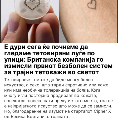
Е дури сега ќе почнеме да
гледаме тетовирани луѓе по
улици: Британска компанија го
измисли првиот безболен систем
за трајни тетоважи во светот
Тетовирањето може да биде многу болно
искуство, а секој што тврди спротивно или лаже
или има необична толеранција на болка. Кога
многу игли постојано продираат во кожата,
понекогаш повеќе пати преку истото место, тоа не
е најпријатното искуство што може да се замисли.
Но, благодарение на изумот на стартапот Cipher X
од Велика Британија, трајната
…