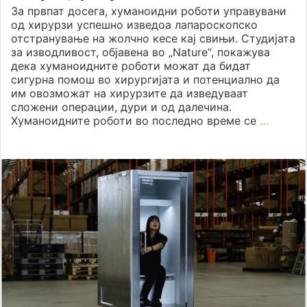
За првпат досега, хуманоидни роботи управувани
од хирурзи успешно изведоа лапароскопско
отстранување на жолчно кесе кај свињи. Студијата
за изводливост, објавена во „Nature“, покажува
дека хуманоидните роботи можат да бидат
сигурна помош во хирургијата и потенциално да
им овозможат на хирурзите да изведуваат
сложени операции, дури и од далечина.
Хуманоидните роботи во последно време се
…