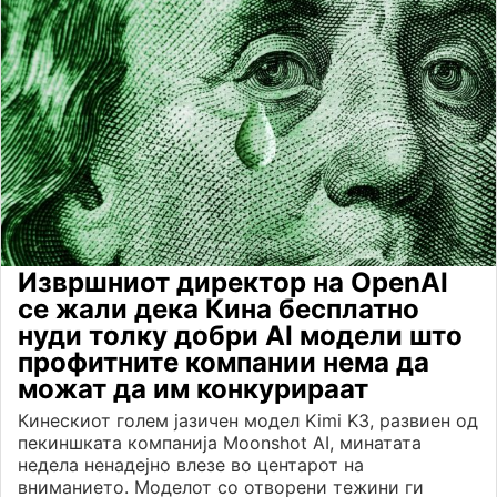
Извршниот директор на OpenAI
се жали дека Кина бесплатно
нуди толку добри AI модели што
профитните компании нема да
можат да им конкурираат
Кинескиот голем јазичен модел Kimi K3, развиен од
пекиншката компанија Moonshot AI, минатата
недела ненадејно влезе во центарот на
вниманието. Моделот со отворени тежини ги