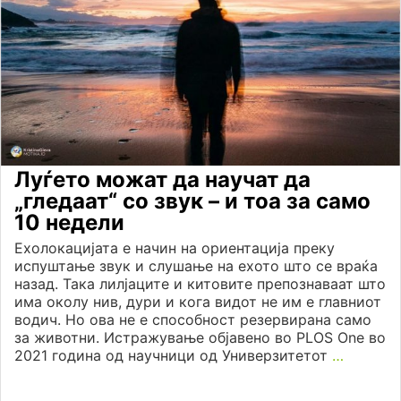
Луѓето можат да научат да
„гледаат“ со звук – и тоа за само
10 недели
Ехолокацијата е начин на ориентација преку
испуштање звук и слушање на ехото што се враќа
назад. Така лилјаците и китовите препознаваат што
има околу нив, дури и кога видот не им е главниот
водич. Но ова не е способност резервирана само
за животни. Истражување објавено во PLOS One во
2021 година од научници од Универзитетот
…