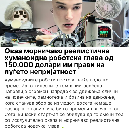
Оваа морничаво реалистична
хуманоидна роботска глава од
150.000 долари им прави на
луѓето непријатност
Хуманоидните роботи постојат веќе подолго
време. Иако кинеските компании особено
направија огромен напредок во движења слични
на човечките, рамнотежа и брзина на движење,
кога станува збор за изгледот, досега немаше
развој што навистина би го променил впечатокот.
Сега, кинески старт-ап се обидува да го смени тоа
со исклучително скапа и морничаво реалистична
роботска човечка глава.
…