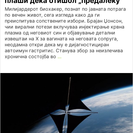
плаши дека отишол „предалеку“
Милијардерот биохакер, познат по јавната потрага
по вечен живот, сега изгледа како да ги
преиспитува сопствените избори. Брајан Џонсон,
чии вирални потези вклучуваа инјектирање крвна
плазма од неговиот син и објавување детални
извештаи на X за вагината на неговата сопруга,
неодамна откри дека му е дијагностициран
автоимун гастритис. Станува збор за неизлечива
хронична состојба во
…