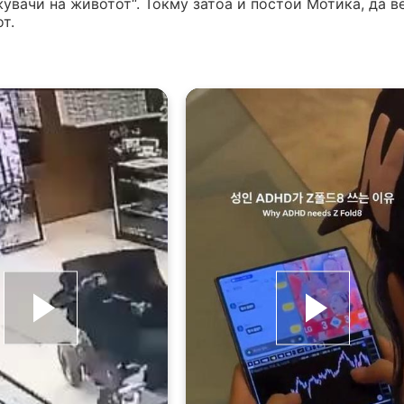
жувачи на животот“. Токму затоа и постои Мотика, да в
т.