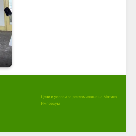
Цени и услови за рекламирање на Мотика
Импресум