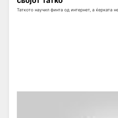
својот татко
Таткото научил финта од интернет, а ќерката не 