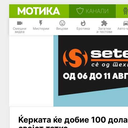
КАНАЛИ
Смешни
Мистерии
Вицови
Еротика
Загатки
Авто-
видеа
и тестови
Ќерката ќе добие 100 дол