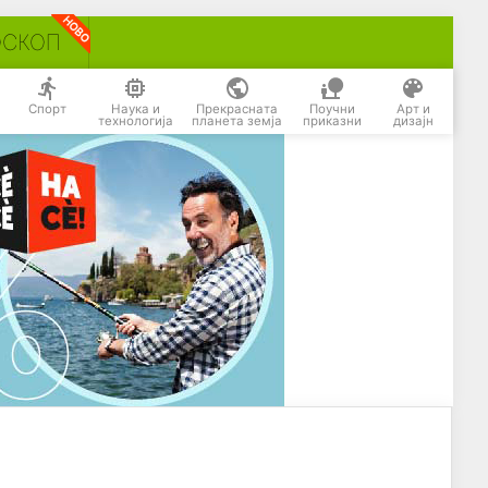
ОСКОП
Спорт
Наука и
Прекрасната
Поучни
Арт и
технологија
планета земја
приказни
дизајн