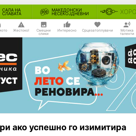
САЛА НА
МАКЕДОНСКИ
ХОР
СЛАВАТА
НЕСЕКОЈДНЕВНИ
мото
Жестоко!
Смешни
Интересно
Срцезатоплувачи
Мотика
слики
таленти
ари ако успешно го изимитира