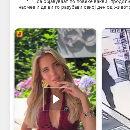
се објавуваат по повеќе вакви „продол
насмее и да ви го разубави секој ден од живото