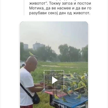
животот“. Токму затоа и постои
Мотика, да ве насмее и да ви го
разубави секој ден од животот.