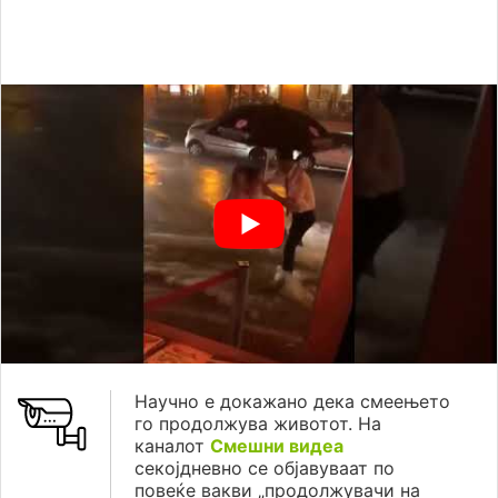
Научно е докажано дека смеењето
го продолжува животот. На
каналот
Смешни видеа
секојдневно се објавуваат по
повеќе вакви „продолжувачи на