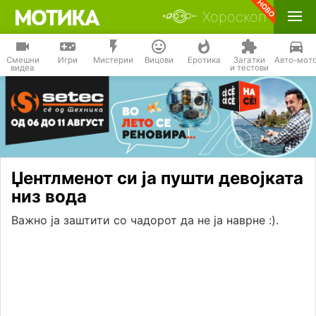
Хороскоп
Смешни
Игри
Мистерии
Вицови
Еротика
Загатки
Авто-мот
видеа
и тестови
Џентлменот си ја пушти девојката
низ вода
Важно ја заштити со чадорот да не ја наврне :).