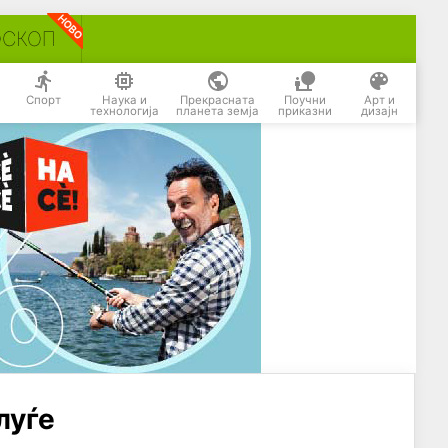
ОСКОП
Спорт
Наука и
Прекрасната
Поучни
Арт и
технологија
планета земја
приказни
дизајн
луѓе