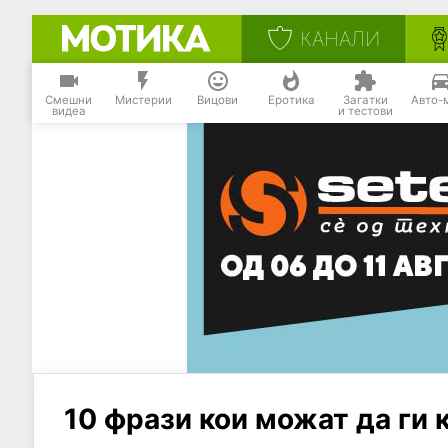
КАНАЛИ
Смешни
Мистерии
Вицови
Еротика
Загатки
Авто-
видеа
и тестови
10 фрази кои можат да ги 