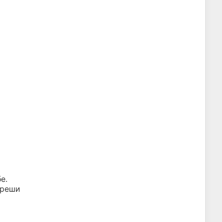
е.
 реши