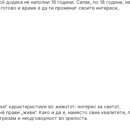
сè додека не наполни 18 години. Сепак, по 18 години, не
 готово и време е да ги променат своите интереси,
ки“ карактеристики во животот: интерес за светот,
è прави „живи“. Како и да е, наместо овие квалитети, 
тризам и неодговорност во зрелоста.