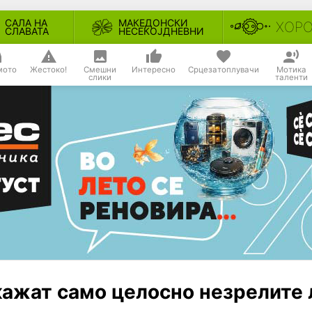
САЛА НА
МАКЕДОНСКИ
ХОР
СЛАВАТА
НЕСЕКОЈДНЕВНИ
мото
Жестоко!
Смешни
Интересно
Срцезатоплувачи
Мотика
слики
таленти
кажат само целосно незрелите 