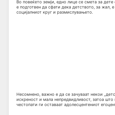
Во повеќето земји, едно лице се смета за дете 
е подготвен да сфати дека детството, за жал, е
социјалниот круг и размислувањето.
Несомнено, важно е да се зачуваат некои „детс
искреност и мала непредвидливост, затоа што н
честопати ги оставаат адолесцентениот егоцен