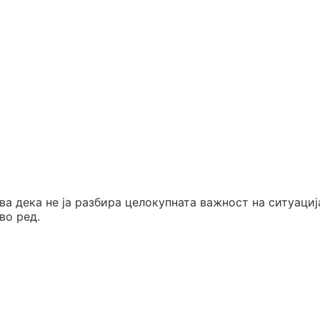
ва дека не ја разбира целокупната важност на ситуациј
во ред.