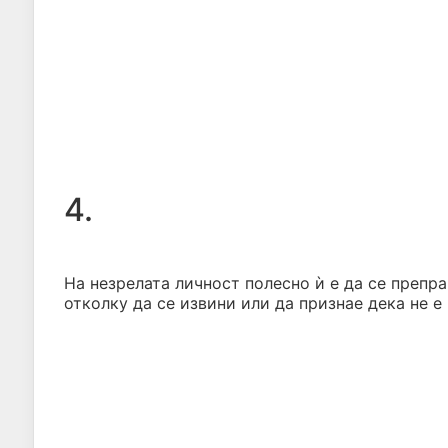
4.
На незрелата личност полесно ѝ е да се препра
отколку да се извини или да признае дека не е 