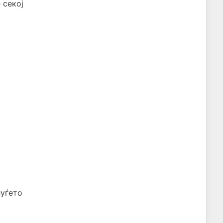
 секој
луѓето