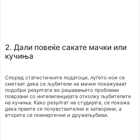
2. Дали повеќе сакате мачки или
кучиња
Според статистичките податоци, луѓето кои се
сметаат дека се љубители на мачки покажуваат
подобри резултати во решавањето проблеми
поврзани со интелигенцијата отколку љубителите
на кучиња. Како резултат на студијата, се покажа
дека првите се почувствителни и затворени, а
вторите се поенергични и дружељубиви.