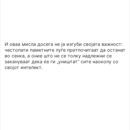
И оваа мисла досега не ја изгуби својата важност:
честопати паметните луѓе претпочитаат да останат
во сенка, а оние што не се толку надлежни се
закануваат дека ќе ги „уништат“ сите наоколу со
својот интелект.