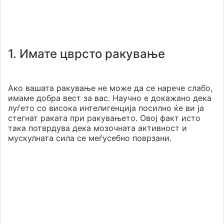
1. Имате цврсто ракување
Ако вашата ракување не може да се нарече слабо,
имаме добра вест за вас. Научно е докажано дека
луѓето со висока интелигенција посилно ќе ви ја
стегнат раката при ракувањето. Овој факт исто
така потврдува дека мозочната активност и
мускулната сила се меѓусебно поврзани.