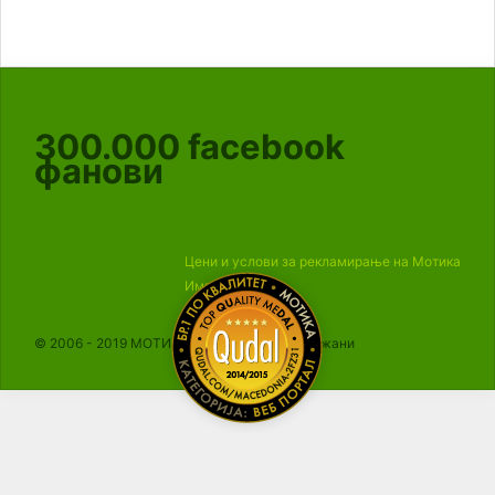
300.000
facebook
фанови
Цени и услови за рекламирање на Мотика
Импресум
© 2006 - 2019 МОТИКА, Сите права се задржани