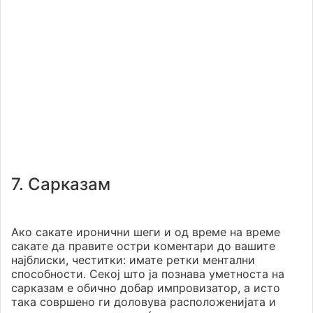
7. Сарказам
Ако сакате иронични шеги и од време на време
сакате да правите остри коментари до вашите
најблиски, честитки: имате ретки ментални
способности. Секој што ја познава уметноста на
сарказам е обично добар импровизатор, а исто
така совршено ги доловува расположенијата и