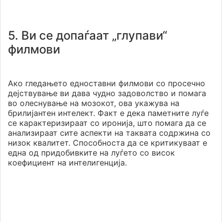
5. Ви се допаѓаат „глупави“
филмови
Ако гледањето едноставни филмови со просечно
дејствување ви дава чудно задоволство и помага
во олеснување на мозокот, ова укажува на
брилијантен интелект. Факт е дека паметните луѓе
се карактеризираат со иронија, што помага да се
анализираат сите аспекти на таквата содржина со
низок квалитет. Способноста да се критикуваат е
една од придобивките на луѓето со висок
коефициент на интелигенција.