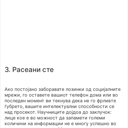
3. Расеани сте
Ако постојано заборавате лозинки од социјалните
мрежи, го оставете вашиот телефон дома или во
последен момент ви текнува дека не го фрливте
ѓубрето, вашите интелектуални способности се
над просекот. Научниците дојдоа до заклучок:
лице кое е во можност да запамети големи
количини на информации не е многу успешно во