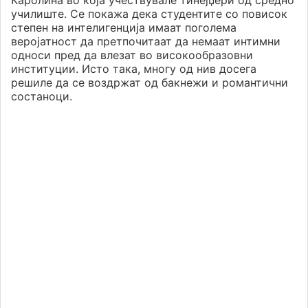
Каролина во која учествувале тинејџери од средно
училиште. Се покажа дека студентите со повисок
степен на интелигенција имаат поголема
веројатност да претпочитаат да немаат интимни
односи пред да влезат во високообразовни
институции. Исто така, многу од нив досега
решиле да се воздржат од бакнежи и романтични
состаноци.