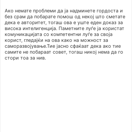
Ако немате проблеми да ја надминете гордоста и
без срам да побарате помош од некој што сметате
дека е авторитет, тогаш ова е уште еден доказ за
висока интелигенција. Паметните луѓе ја користат
комуникацијата со компетентни луѓе за своја
корист, гледајќи на ова како на можност за
саморазвојување.Тие јасно сфаќаат дека ако тие
самите не побараат совет, тогаш никој нема да го
стори тоа за нив.