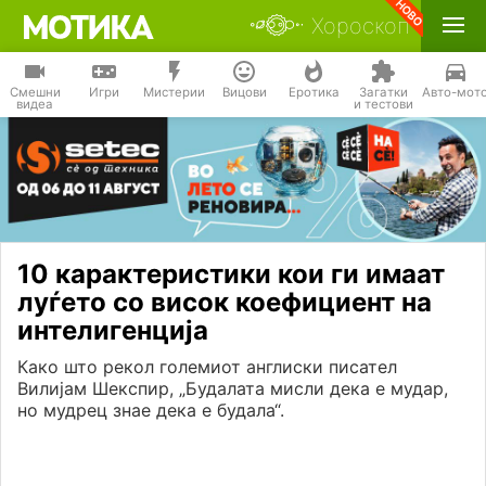
Хороскоп
Смешни
Игри
Мистерии
Вицови
Еротика
Загатки
Авто-мот
видеа
и тестови
10 карактеристики кои ги имаат
луѓето со висок коефициент на
интелигенција
Како што рекол големиот англиски писател
Вилијам Шекспир, „Будалата мисли дека е мудар,
но мудрец знае дека е будала“.