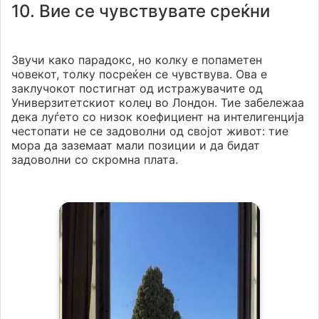
10. Вие се чувствувате среќни
Звучи како парадокс, но колку е попаметен
човекот, толку посреќен се чувствува. Ова е
заклучокот постигнат од истражувачите од
Универзитетскиот колеџ во Лондон. Тие забележаа
дека луѓето со низок коефициент на интелигенција
честопати не се задоволни од својот живот: тие
мора да заземаат мали позиции и да бидат
задоволни со скромна плата.