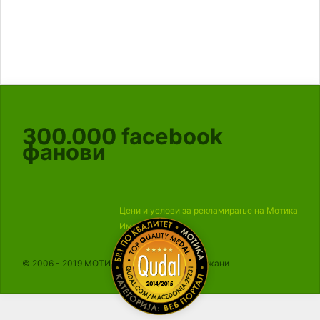
300.000
facebook
фанови
Цени и услови за рекламирање на Мотика
Импресум
© 2006 - 2019 МОТИКА, Сите права се задржани