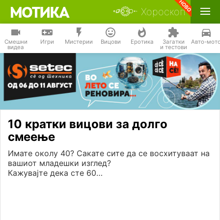
Хороскоп
Смешни
Игри
Мистерии
Вицови
Еротика
Загатки
Авто-мот
видеа
и тестови
10 кратки вицови за долго
смеење
Имате околу 40? Сакате сите да се восхитуваат на
вашиот младешки изглед?
Кажувајте дека сте 60…