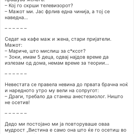
– Кој го скрши телевизорот?
– Мажот ми. Јас фрлив една чинија, а тој се
наведна…
– – – – – –
Седат на кафе маж и жена, стари пријатели.
Мажот:
– Мариче, што мислиш за с*ксот?
– Зоки, имам 5 деца, одвај најдов време да
излезам од дома, немам време за теории…
– – – – – –
Невестата се правела невина до првата брачна ноќ
и наредното утро му вели на сопругот:
– Драги, требало да станеш анестезиолог. Ништо
не осетив!
– – – – – –
Дедо ми постојано ми ја повторуваше оваа
мудрост „Вистина е само она што ќе го осетиш во