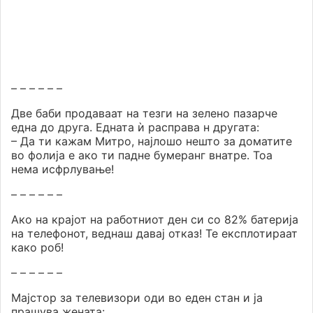
– – – – – –
Две баби продаваат на тезги на зелено пазарче
една до друга. Едната ѝ расправа н другата:
– Да ти кажам Митро, најлошо нешто за доматите
во фолија е ако ти падне бумеранг внатре. Тоа
нема исфрлување!
– – – – – –
Ако на крајот на работниот ден си со 82% батерија
на телефонот, веднаш давај отказ! Те експлотираат
како роб!
– – – – – –
Мајстор за телевизори оди во еден стан и ја
прашува жената: