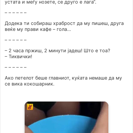
устата и меѓу нозете, се друго е лага“.
– – – – – –
Додека ти собираш храброст да му пишеш, друга
веќе му прави кафе – гола…
– – – – – –
– 2 часа пржиш, 2 минути јадеш! Што е тоа?
– Тиквички!
– – – – – –
Ако петелот беше главниот, куќата немаше да му
се вика кокошарник.