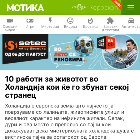
Хороскоп
Смешни
Игри
Мистерии
Вицови
Еротика
Загатки
Авто-мот
видеа
и тестови
10 работи за животот во
Холандија кои ќе го збунат секој
странец
Холандија е европска земја што најчесто ја
поврзуваме со лалињата, живописните улици и
веселиот карактер на нејзините жители. Сепак,
дури и ова место е преполно со тајни кои
докажуваат дека мистериозната холандска душа е
вистинска тајна за остатокот од Европа.