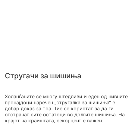
Стругачи за шишиња
Холанѓаните се многу штедливи и еден од нивните
пронајдоци наречен „стругалка за шишиња“ е
добар доказ за тоа. Тие се користат за да ги
отстранат сите остатоци во долгите шишиња. На
крајот на краиштата, секој цент е важен.