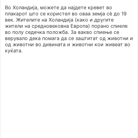
Во Холандија, можете да најдете кревет во
плакарот што се користел во оваа земја сè до 19
век. Жителите на Холандија (како и другите
жители на средновековна Европа) порано спиеле
во полу седечка положба. За вакво спиење се
верувало дека помага да се заштитат од животни и
од животни во дивината и животни кои живеат во
куќата.