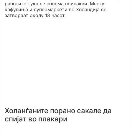
работите тука се сосема поинакви. Многу
кафулиња и супермаркети во Холандија се
затвораат околу 18 часот.
Холанѓаните порано сакале да
спијат во плакари