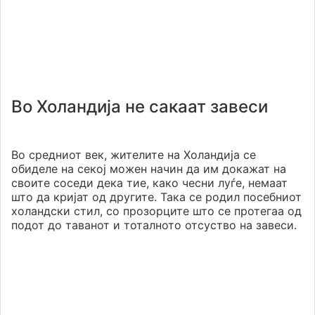
Во Холандија не сакаат завеси
Во средниот век, жителите на Холандија се
обиделе на секој можен начин да им докажат на
своите соседи дека тие, како чесни луѓе, немаат
што да кријат од другите. Така се родил посебниот
холандски стил, со прозорците што се протегаа од
подот до таванот и тоталното отсуство на завеси.