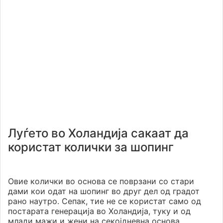
Луѓето во Холандија сакаат да
користат колички за шопинг
Овие колички во основа се поврзани со стари
дами кои одат на шопинг во друг дел од градот
рано наутро. Сепак, тие не се користат само од
постарата генерација во Холандија, туку и од
млади мажи и жени на секојдневна основа.