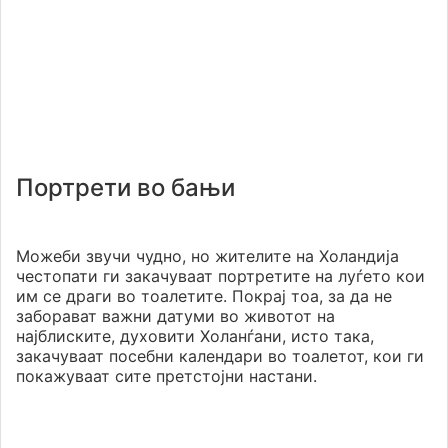
Портрети во бањи
Можеби звучи чудно, но жителите на Холандија
честопати ги закачуваат портретите на луѓето кои
им се драги во тоалетите. Покрај тоа, за да не
заборават важни датуми во животот на
најблиските, духовити Холанѓани, исто така,
закачуваат посебни календари во тоалетот, кои ги
покажуваат сите претстојни настани.