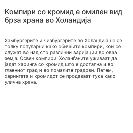
Компири со кромид е омилен вид
брза храна во Холандија
Хамбургерите и чизбургерите во Холандија не се
толку популарни како обичните компири, кои се
служат во над сто различни варијации во оваа
земја. Освен компири, Холанѓаните уживаат да
јадат харинга со кромид што е достапна и во
главниот град и во помалите градови. Патем,
харингата и кромидот се продаваат тука како
улична храна.