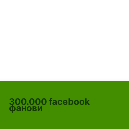
300.000
facebook
фанови