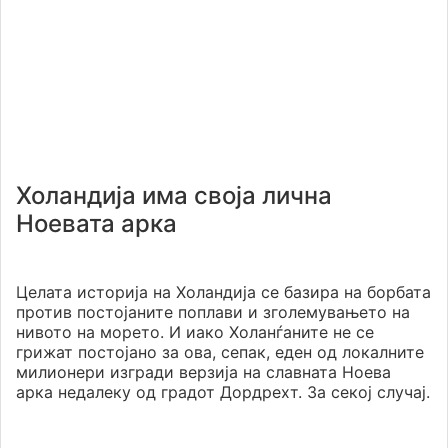
Холандија има своја лична
Ноевата арка
Целата историја на Холандија се базира на борбата
против постојаните поплави и зголемувањето на
нивото на морето. И иако Холанѓаните не се
грижат постојано за ова, сепак, еден од локалните
милионери изгради верзија на славната Ноева
арка недалеку од градот Дордрехт. За секој случај.