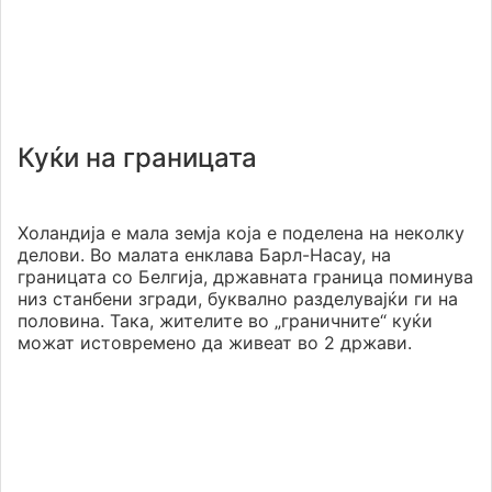
Куќи на границата
Холандија е мала земја која е поделена на неколку
делови. Во малата енклава Барл-Насау, на
границата со Белгија, државната граница поминува
низ станбени згради, буквално разделувајќи ги на
половина. Така, жителите во „граничните“ куќи
можат истовремено да живеат во 2 држави.