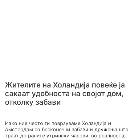
Жителите на Холандија повеќе ја
сакаат удобноста на својот дом,
отколку забави
Иако ние често ги поврзуваме Холандија и
Амстердам со бесконечни забави и дружења што
траат до раните утрински часови, во реалноста,