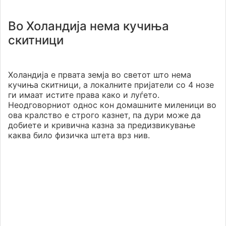
Во Холандија нема кучиња
скитници
Холандија е првата земја во светот што нема
кучиња скитници, а локалните пријатели со 4 нозе
ги имаат истите права како и луѓето.
Неодговорниот однос кон домашните миленици во
ова кралство е строго казнет, па дури може да
добиете и кривична казна за предизвикување
каква било физичка штета врз нив.