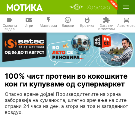
Хороскоп
Смешни
Игри
Мистерии
Вицови
Еротика
Загатки
Авто-мот
видеа
и тестови
100% чист протеин во кокошките
кои ги купуваме од супермаркет
Опасно време дојде! Производителите на храна
заборавија на хуманоста, штетно зречење на сите
страни 24 часа на ден, а згора на тоа и загадениот
воздух.