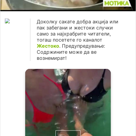
Доколку сакате добра акција или
пак забегани и жестоки случки
само за најхрабрите читатели,
тогаш посетете го каналот
Жестоко
. Предупредување:
Содржините може да ве
вознемират!