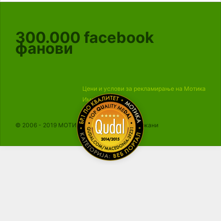
300.000
facebook
фанови
Цени и услови за рекламирање на Мотика
Импресум
© 2006 - 2019 МОТИКА, Сите права се задржани