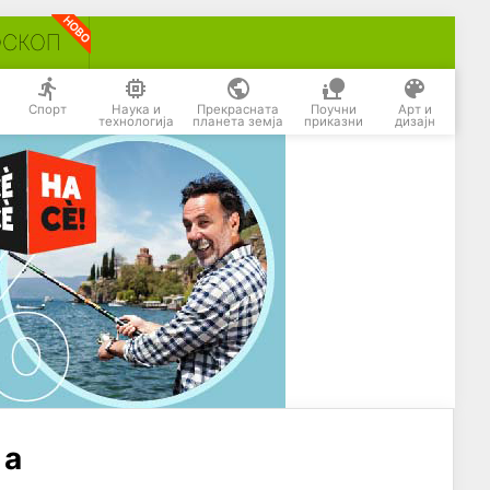
ОСКОП
Спорт
Наука и
Прекрасната
Поучни
Арт и
технологија
планета земја
приказни
дизајн
 а