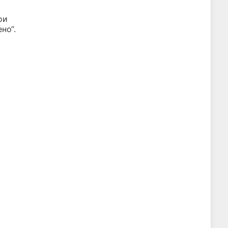
ои
но“.