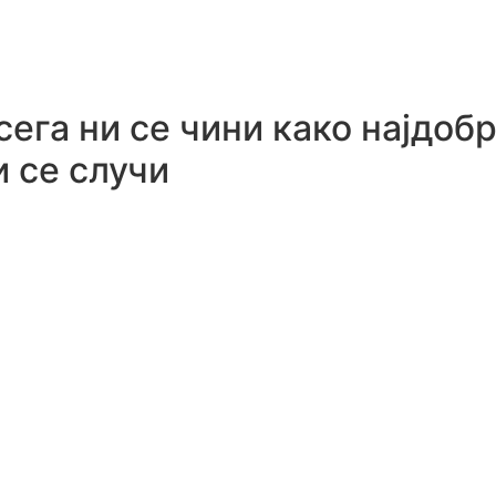
сега ни се чини како најдоб
 се случи