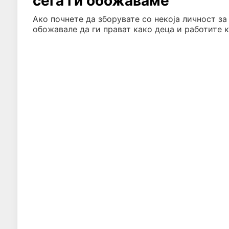
сега ги обожаваме
Ако почнете да зборувате со некоја личност за
обожавале да ги прават како деца и работите к