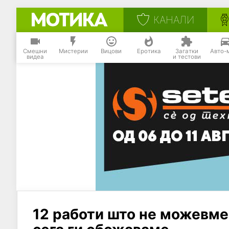
КАНАЛИ
Смешни
Мистерии
Вицови
Еротика
Загатки
Авто-
видеа
и тестови
12 работи што не можевме 