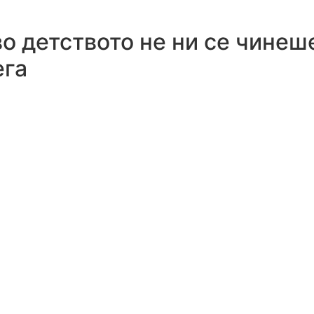
во детството не ни се чинеш
ега