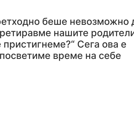
претходно беше невозможно 
третиравме нашите родител
е пристигнеме?“ Сега ова е
 посветиме време на себе