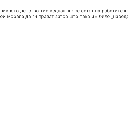
 нивното детство тие веднаш ќе се сетат на работите к
ои морале да ги прават затоа што така им било „нареде