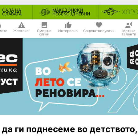
САЛА НА
МАКЕДОНСКИ
ХОР
СЛАВАТА
НЕСЕКОЈДНЕВНИ
мото
Жестоко!
Смешни
Интересно
Срцезатоплувачи
Мотика
слики
таленти
да ги поднесеме во детството,