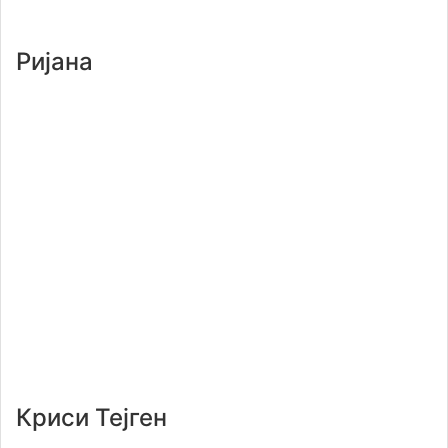
Ријана
Криси Тејген