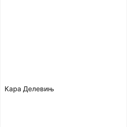
Кара Делевињ