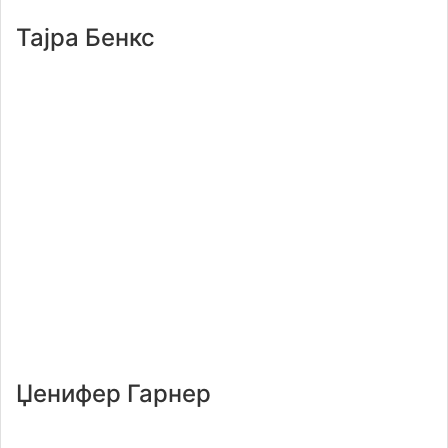
Тајра Бенкс
Џенифер Гарнер