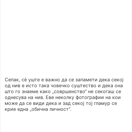
Сепак, сè уште е важно да се запамети дека секој
од нив е исто така човечко суштество и дека она
што го знаеме како „совршенство“ не секогаш се
однесува на нив. Еве неколку фотографии на кои
може да се види дека и зад секој тој гламур се
крие една „обична личност“.