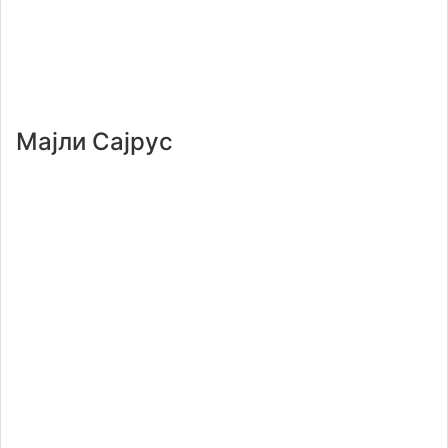
Мајли Сајрус