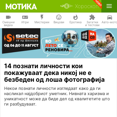
Хороскоп
Смешни
Игри
Мистерии
Вицови
Еротика
Загатки
Авто-мот
видеа
и тестови
14 познати личности кои
покажуваат дека никој не е
безбеден од лоша фотографија
Некои познати личности изгледаат како да ги
насликал најдобриот уметник. Нивната харизма и
уникатност може да биде дел од квалитетите што
ги разбудуваат.