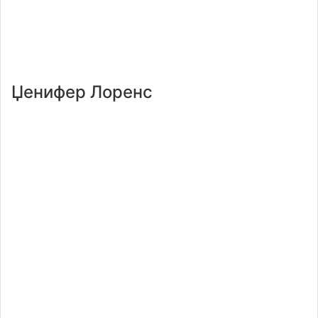
Џенифер Лоренс