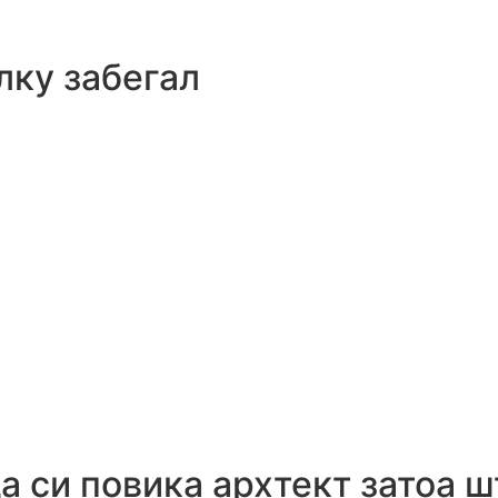
лку забегал
а си повика архтект затоа ш