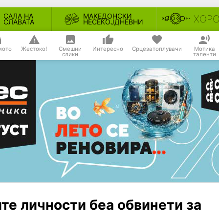
САЛА НА
МАКЕДОНСКИ
ХОР
СЛАВАТА
НЕСЕКОЈДНЕВНИ
мото
Жестоко!
Смешни
Интересно
Срцезатоплувачи
Мотика
слики
таленти
ите личности беа обвинети за