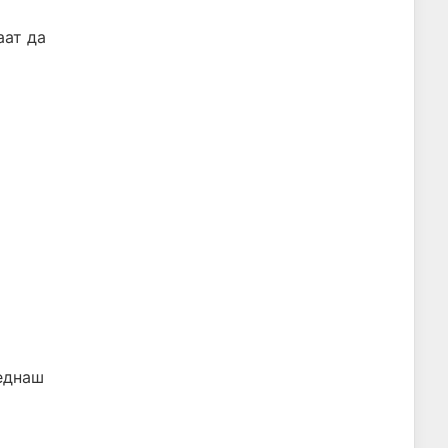
аат да
веднаш