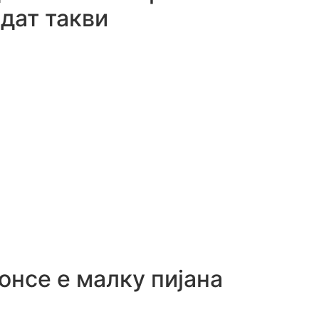
идат такви
јонсе е малку пијана