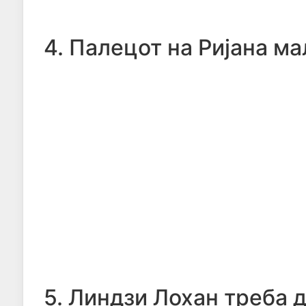
4. Палецот на Ријана ма
5. Линдзи Лохан треба д