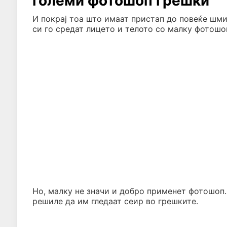
големи фотошоп грешки
И покрај тоа што имаат пристап до повеќе шми
си го средат лицето и телото со малку фотошо
Но, малку не значи и добро применет фотошоп.
решиле да им гледаат сеир во грешките.