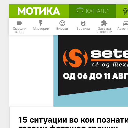
КАНАЛИ
Смешни
Мистерии
Вицови
Еротика
Загатки
Авто-
видеа
и тестови
15 ситуации во кои познат