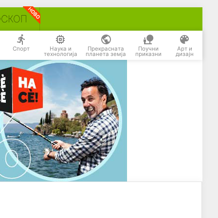
ОСКОП
Спорт
Наука и
Прекрасната
Поучни
Арт и
технологија
планета земја
приказни
дизајн