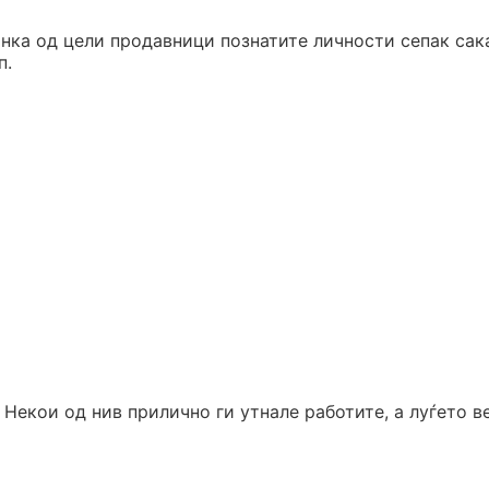
нка од цели продавници познатите личности сепак сак
п.
 Некои од нив прилично ги утнале работите, а луѓето 