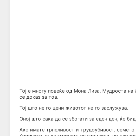
Тој е многу повеќе од Мона Лиза. Мудроста на
се доказ за тоа.
Тој што не го цени животот не го заслужува.
Оној што сака да се збогати за еден ден, ќе би
Ако имате трпеливост и трудоубивост, семето 
Корените на доктрината се горчливи, но плодов