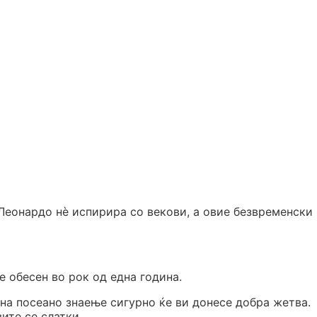
 Леонардо нѐ испирира со векови, а овие безвременски
де обесен во рок од една година.
на посеано знаење сигурно ќе ви донесе добра жетва.
ите се слатки.