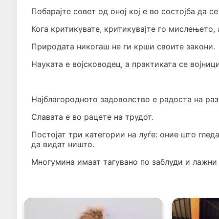
Побарајте совет од оној кој е во состојба да с
Кога критикувате, критикувајте го мислењето, 
Природата никогаш не ги крши своите закони.
Науката е војсководец, а практиката се војници
Најблагородното задоволство е радоста на ра
Славата е во рацете на трудот.
Постојат три категории на луѓе: оние што глед
да видат ништо.
Многумина имаат тагувано по заблуди и лажни 