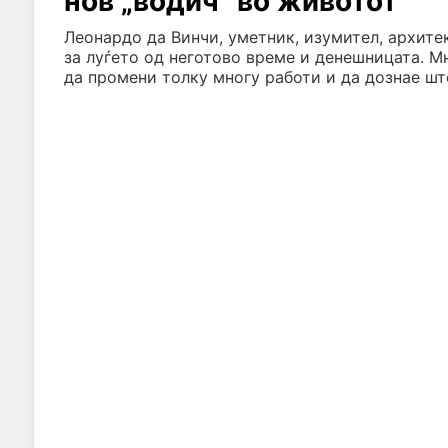
нов „водич“ во животот
Леонардо да Винчи, уметник, изумител, архитек
за луѓето од неготово време и денешницата. М
да промени толку многу работи и да дознае шт