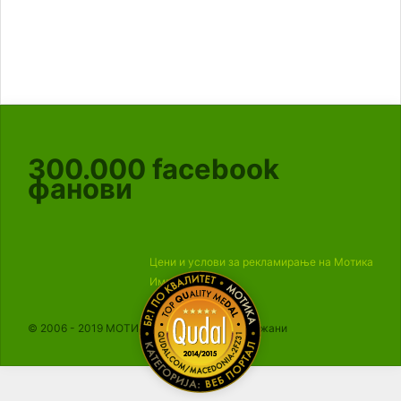
300.000
facebook
фанови
Цени и услови за рекламирање на Мотика
Импресум
© 2006 - 2019 МОТИКА, Сите права се задржани