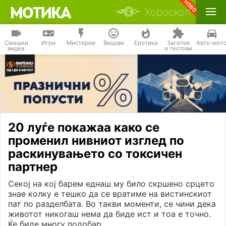
Хороскоп
Смешни
Игри
Мистерии
Вицови
Еротика
Загатки
Авто-мот
видеа
и тестови
20 луѓе покажаа како се
променил нивниот изглед по
раскинувањето со токсичен
партнер
Секој на кој барем еднаш му било скршено срцето
знае колку е тешко да се вратиме на вистинскиот
пат по разделбата. Во такви моменти, се чини дека
животот никогаш нема да биде ист и тоа е точно.
Ќе биде многу подобар.