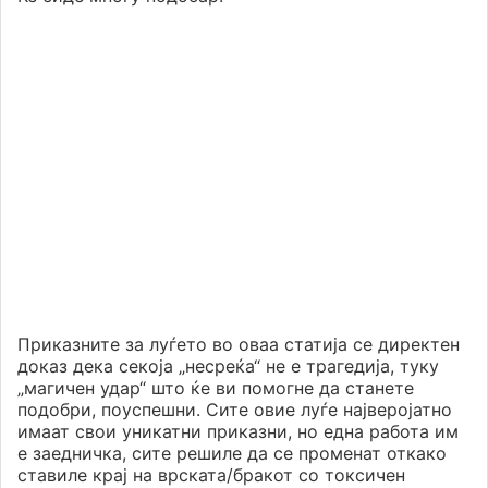
Приказните за луѓето во оваа статија се директен
доказ дека секоја „несреќа“ не е трагедија, туку
„магичен удар“ што ќе ви помогне да станете
подобри, поуспешни. Сите овие луѓе најверојатно
имаат свои уникатни приказни, но една работа им
е заедничка, сите решиле да се променат откако
ставиле крај на врската/бракот со токсичен