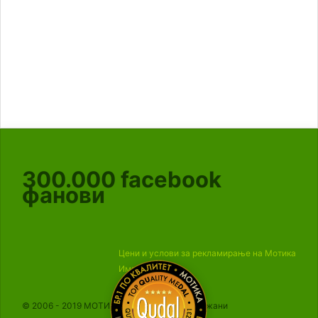
300.000
facebook
фанови
Цени и услови за рекламирање на Мотика
Импресум
© 2006 - 2019 МОТИКА, Сите права се задржани