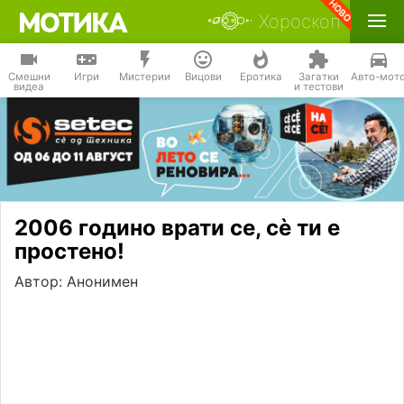
Хороскоп
Смешни
Игри
Мистерии
Вицови
Еротика
Загатки
Авто-мот
видеа
и тестови
2006 годино врати се, сѐ ти е
простено!
Автор: Анонимен