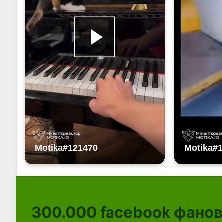
300.000
facebook фано