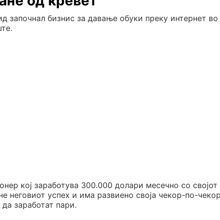
ане од кревет“
д започнал бизнис за давање обуки преку интернет во
те.
нер кој заработува 300.000 долари месечно со својот
гне неговиот успех и има развиено своја чекор-по-чеко
 да заработат пари.