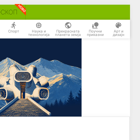
ОСКОП
Спорт
Наука и
Прекрасната
Поучни
Арт и
технологија
планета земја
приказни
дизајн