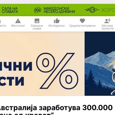
САЛА НА
МАКЕДОНСКИ
ХОР
СЛАВАТА
НЕСЕКОЈДНЕВНИ
мото
Жестоко!
Смешни
Интересно
Срцезатоплувачи
Мотика
слики
таленти
встралија заработува 300.000