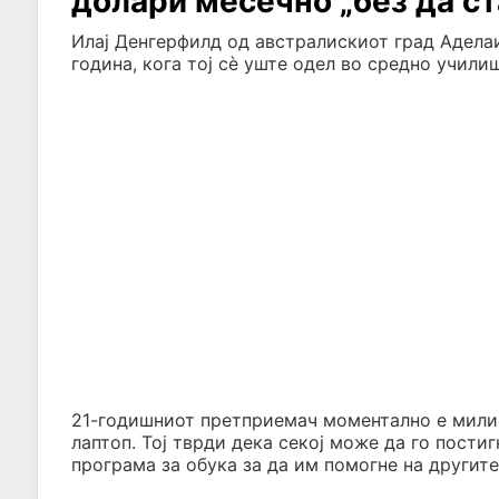
долари месечно „без да ст
Илај Денгерфилд од австралискиот град Аделаи
година, кога тој сè уште одел во средно училиш
21-годишниот претприемач моментално е милио
лаптоп. Тој тврди дека секој може да го пости
програма за обука за да им помогне на другите