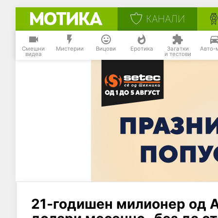
КАНАЛИ
Смешни
Мистерии
Вицови
Еротика
Загатки
Авто-
видеа
и тестови
21-годишен милионер од А