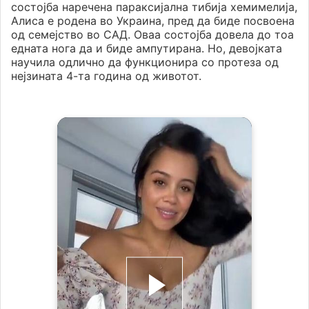
состојба наречена параксијална тибија хемимелија,
Алиса е родена во Украина, пред да биде посвоена
од семејство во САД. Оваа состојба довела до тоа
едната нога да и биде ампутирана. Но, девојката
научила одлично да функционира со протеза од
нејзината 4-та година од животот.