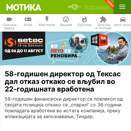
Хороскоп
Смешни
Игри
Мистерии
Вицови
Еротика
Загатки
Авто-мот
видеа
и тестови
58-годишен директор од Тексас
дал отказ откако се вљубил во
22-годишната вработена
58-годишен финансиски директор се повлекол од
својата позиција откако се „спарил“ со 36-години
помладата вработена во истата компанија, преку
апликацијата за запознавање, Тиндер.