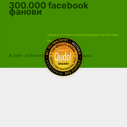
300.000
facebook
фанови
Цени и услови за рекламирање на Мотика
Импресум
© 2006 - 2019 МОТИКА, Сите права се задржани