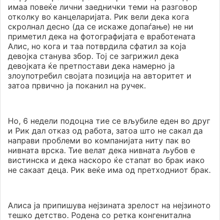
имаа повеќе лични заеднички теми на разговор
отколку во канцеларијата. Рик вели дека кога
скролнал десно (да се искаже допаѓање) не ни
приметил дека на фотографијата е вработената
Алис, но кога и таа потврдила сфатил за која
девојка станува збор. Тој се загрижил дека
девојката ќе претпостави дека намерно ја
злоупотребил својата позиција на авторитет и
затоа првично ја поканил на ручек.
Но, 6 недели подоцна тие се вљубиле еден во друг
и Рик дал отказ од работа, затоа што не сакал да
направи проблеми во компанијата ниту пак во
нивната врска. Тие велат дека нивната љубов е
вистинска и дека наскоро ќе стапат во брак иако
не сакаат деца. Рик веќе има од претходниот брак.
Алиса ја припишува нејзината зрелост на нејзиното
тешко детство. Родена со ретка конгенитална