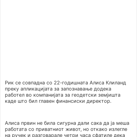
Рик се совпадна со 22-годишната Алиса Клиланд
преку апликацијата за запознавање додека
работел во компанијата за геодетски земјишта
каде што бил главен финансиски директор.
Алиса првин не била сигурна дали сака да ја меша
работата со приватниот живот, но откако излегле
на ручек и разговарале четри часа сфатиле дека