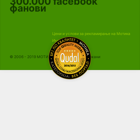
300.000
facebook
фанови
Цени и услови за рекламирање на Мотика
Импресум
© 2006 - 2019 МОТИКА, Сите права се задржани