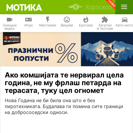
Хороскоп
Смешни
Игри
Мистерии
Вицови
Еротика
Загатки
Авто-мот
видеа
и тестови
Ако комшијата те нервирал цела
година, не му фрлаш петарда на
терасата, туку цел огномет
Нова Година не би била она што е без
пиротехниката. Будалава ги помина сите граници
на добрососедски односи.