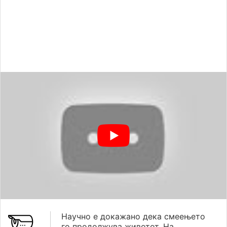
Научно е докажано дека смеењето
го продолжува животот. На