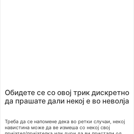
Обидете се со овој трик дискретно
да прашате дали некој е во неволја
Треба да се напомене дека во ретки случаи, некој
навистина може да ве измеша со некој свој
пријател/пријателка или дури да ви пристапи од