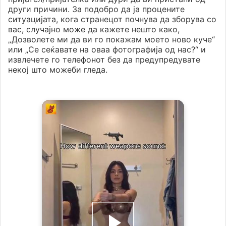
други причини. За подобро да ја процените
ситуацијата, кога странецот почнува да зборува со
вас, случајно може да кажете нешто како,
„Дозволете ми да ви го покажам моето ново куче“
или „Се сеќавате на оваа фотографија од нас?“ и
извлечете го телефонот без да предупредувате
некој што можеби гледа.