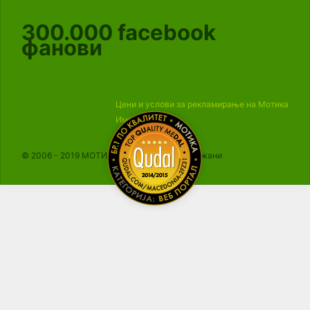
300.000
facebook
фанови
Цени и услови за рекламирање на Мотика
Импресум
© 2006 - 2019 МОТИКА, Сите права се задржани