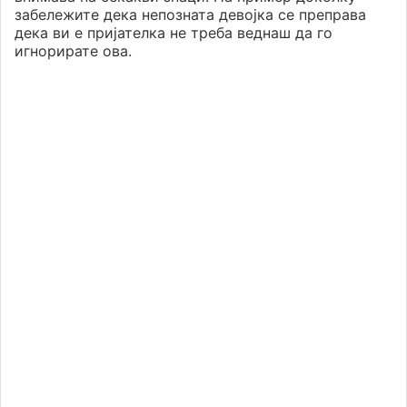
забележите дека непозната девојка се преправа
дека ви е пријателка не треба веднаш да го
игнорирате ова.