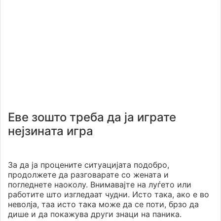
Еве зошто треба да ја играте
нејзината игра
За да ја процените ситуацијата подобро,
продолжете да разговарате со жената и
погледнете наоколу. Внимавајте на луѓето или
работите што изгледаат чудни. Исто така, ако е во
неволја, таа исто така може да се поти, брзо да
дише и да покажува други знаци на паника.