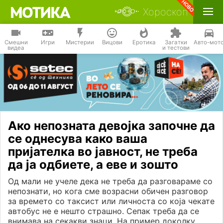
Хороскоп
Смешни
Игри
Мистерии
Вицови
Еротика
Загатки
Авто-мот
видеа
и тестови
Ако непозната девојка започне да
се однесува како ваша
пријателка во јавност, не треба
да ја одбиете, а еве и зошто
Од мали не учеле дека не треба да разговараме со
непознати, но кога сме возрасни обичен разговор
за времето со таксист или личноста со која чекате
автобус не е нешто страшно. Сепак треба да се
внимава на секакви знаци. На пример доколку