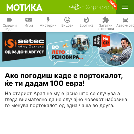
Хороскоп
Смешни
Игри
Мистерии
Вицови
Еротика
Загатки
Авто-мот
видеа
и тестови
Ако погодиш каде е портокалот,
ќе ти дадам 100 евра!
На стариот Арап не му е јасно што се случува а
гледа внимателно да не случајно човекот набрзина
го менува портокалот од една чаша во друга.