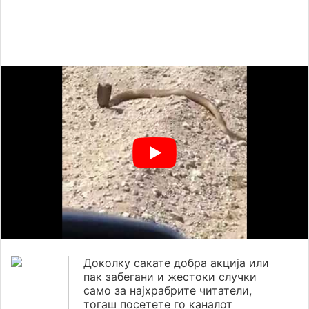
Доколку сакате добра акција или
пак забегани и жестоки случки
само за најхрабрите читатели,
тогаш посетете го каналот