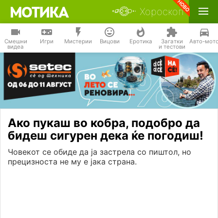
Хороскоп
Смешни
Игри
Мистерии
Вицови
Еротика
Загатки
Авто-мот
видеа
и тестови
Ако пукаш во кобра, подобро да
бидеш сигурен дека ќе погодиш!
Човекот се обиде да ја застрела со пиштол, но
прецизноста не му е јака страна.