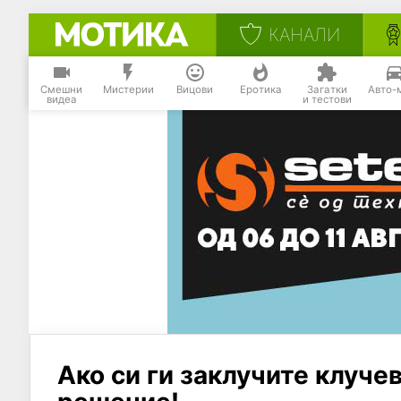
КАНАЛИ
Смешни
Мистерии
Вицови
Еротика
Загатки
Авто-
видеа
и тестови
Ако си ги заклучите клуче