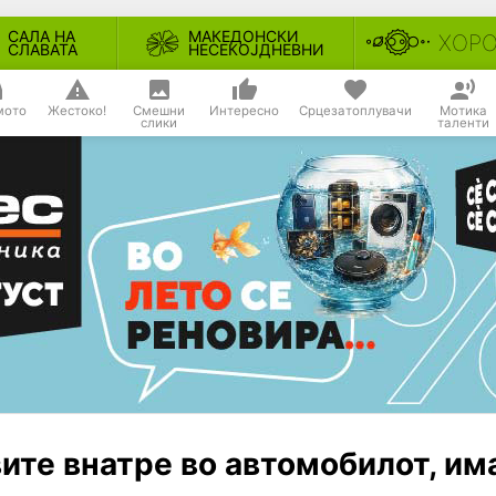
САЛА НА
МАКЕДОНСКИ
ХОР
СЛАВАТА
НЕСЕКОЈДНЕВНИ
мото
Жестоко!
Смешни
Интересно
Срцезатоплувачи
Мотика
слики
таленти
вите внатре во автомобилот, им