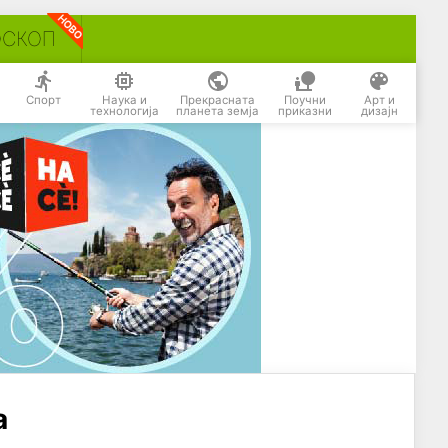
ОСКОП
Спорт
Наука и
Прекрасната
Поучни
Арт и
технологија
планета земја
приказни
дизајн
а