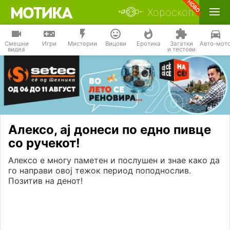
Хороскоп
Смешни
Игри
Мистерии
Вицови
Еротика
Загатки
Авто-мот
видеа
и тестови
Алексо, ај донеси по едно пивце
со ручекот!
Алексо е многу паметен и послушен и знае како да
го направи овој тежок период поподнослив.
Позитив на денот!