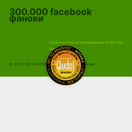
300.000
facebook
фанови
Цени и услови за рекламирање на Мотика
Импресум
© 2006 - 2019 МОТИКА, Сите права се задржани