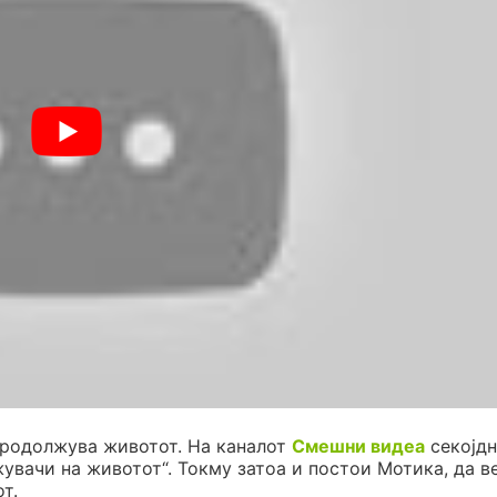
продолжува животот. На каналот
Смешни видеа
секојдн
жувачи на животот“. Токму затоа и постои Мотика, да в
т.