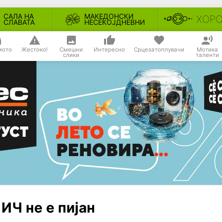
САЛА НА
МАКЕДОНСКИ
ХОР
СЛАВАТА
НЕСЕКОЈДНЕВНИ
мото
Жестоко!
Смешни
Интересно
Срцезатоплувачи
Мотика
слики
таленти
ИЧ не е пијан