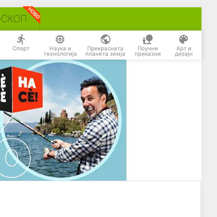
ОСКОП
Спорт
Наука и
Прекрасната
Поучни
Арт и
технологија
планета земја
приказни
дизајн