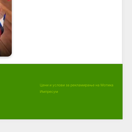
Цени и услови за рекламирање на Мотика
Импресум