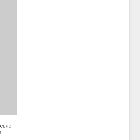
евно
е