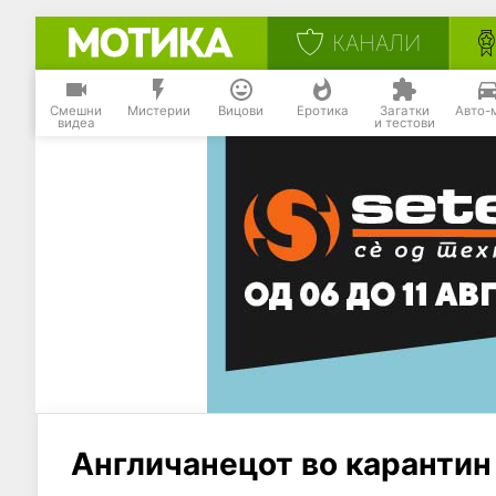
КАНАЛИ
Смешни
Мистерии
Вицови
Еротика
Загатки
Авто-
видеа
и тестови
Англичанецот во карантин 