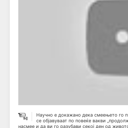
Научно е докажано дека смеењето го 
се објавуваат по повеќе вакви „продол
насмее и да ви го разубави секој ден од живото