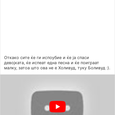
Откако сите ќе ги испоубие и ќе ја спаси
девојката, ќе испеат една песна и ќе поиграат
малку, затоа што ова не е Холивуд, туку Боливуд :).