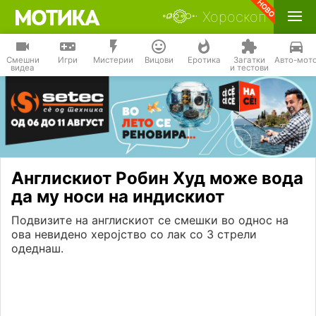
Хороскоп
Смешни
Игри
Мистерии
Вицови
Еротика
Загатки
Авто-мот
видеа
и тестови
Англискиот Робин Худ може вода
да му носи на индискиот
Подвизите на англискиот се смешки во однос на
ова невидено херојство со лак со 3 стрели
одеднаш.