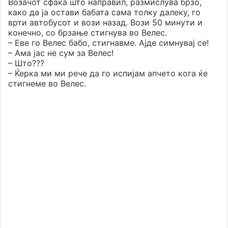
Возачот сфаќа што направил, размислува брзо,
како да ја остави бабата сама толку далеку, го
врти автобусот и вози назад. Вози 50 минути и
конечно, со брзање стигнува во Велес.
– Еве го Велес бабо, стигнавме. Ајде симнувај се!
– Ама јас не сум за Велес!
– Што???
– Ќерка ми ми рече да го испијам апчето кога ќе
стигнеме во Велес.