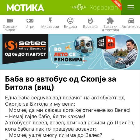
Хороскоп
Смешни
Игри
Мистерии
Вицови
Еротика
Загатки
Авто-мот
видеа
и тестови
Баба во автобус од Скопје за
Битола (виц)
Една баба седнува зад возачот на автобусот од
Скопје за Битола и му вели:
– Момче, да ми кажеш кога ќе стигнеме во Велес!
– Немај гајле бабо, ќе ти кажам!
Автобусот возел, возел, стигнал речиси до Прилеп,
кога бабата пак го прашува возачот:
– Момче, уште многу ли има до Велес?