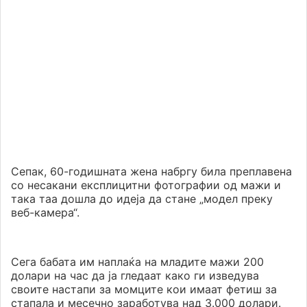
Сепак, 60-годишната жена набргу била преплавена
со несакани експлицитни фотографии од мажи и
така таа дошла до идеја да стане „модел преку
веб-камера“.
Сега бабата им наплаќа на младите мажи 200
долари на час да ја гледаат како ги изведува
своите настапи за момците кои имаат фетиш за
стапала и месечно заработува над 3.000 долари.