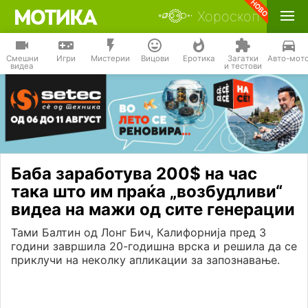
Хороскоп
Смешни
Игри
Мистерии
Вицови
Еротика
Загатки
Авто-мот
видеа
и тестови
Баба заработува 200$ на час
така што им праќа „возбудливи“
видеа на мажи од сите генерации
Тами Балтин од Лонг Бич, Калифорнија пред 3
години завршила 20-годишна врска и решила да се
приклучи на неколку апликации за запознавање.