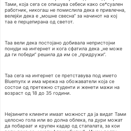
Тами, која сега се опишува себеси како се*суален
работник, никогаш не помислила дека е привлечна,
велејќи дека е „мошне свесна“ за начинот на кој
таа е перцепирана од светот.
Таа вели дека постојано добивала непристојни
понуди на интернет и кога сфатила дека „не може
да ги победи“ решила да им се „придружи“.
Таа сега на интернет се претставува под името
Bluemynx и има мрежа на обожаватели која се
состои од претежно студенти и женети мажи на
возраст од 18 до 35 години.
Нејзините клиенти имаат можност да ја видат Тами
целосно гола или во долна облека, па дури можат
да побараат и крупен кадар од стапалата, за кои