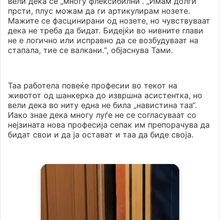
вели дека се „многу флексибилни“. „Имам долги
прсти, плус можам да ги артикулирам нозете.
Мажите се фасцинирани од нозете, но чувствуваат
дека не треба да бидат. Бидејќи во нивните глави
не е логично или исправно да се возбудуваат на
стапала, тие се валкани.“, објаснува Тами.
Таа работела повеќе професии во текот на
животот од шанкерка до извршна асистентка, но
вели дека во ниту една не била „навистина таа“.
Иако знае дека многу луѓе не се согласуваат со
нејзината нова професија сепак им препорачува да
бидат свои и да ја остават и таа да биде своја.