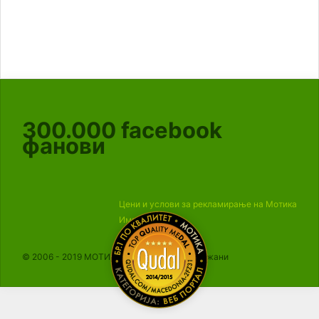
300.000
facebook
фанови
Цени и услови за рекламирање на Мотика
Импресум
© 2006 - 2019 МОТИКА, Сите права се задржани