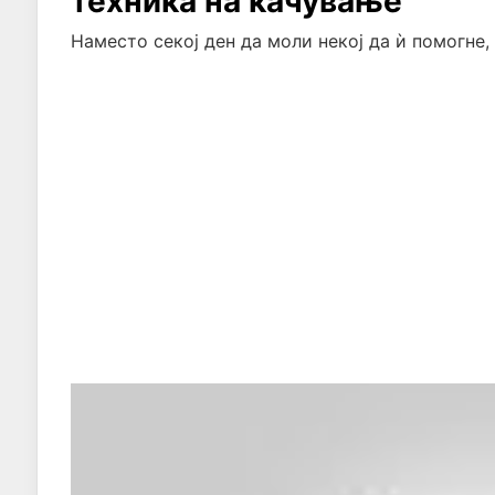
техника на качување
Наместо секој ден да моли некој да ѝ помогне,