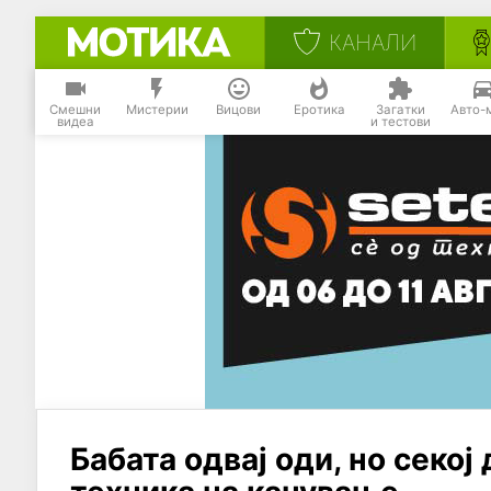
КАНАЛИ
Смешни
Мистерии
Вицови
Еротика
Загатки
Авто-
видеа
и тестови
Бабата одвај оди, но секој 