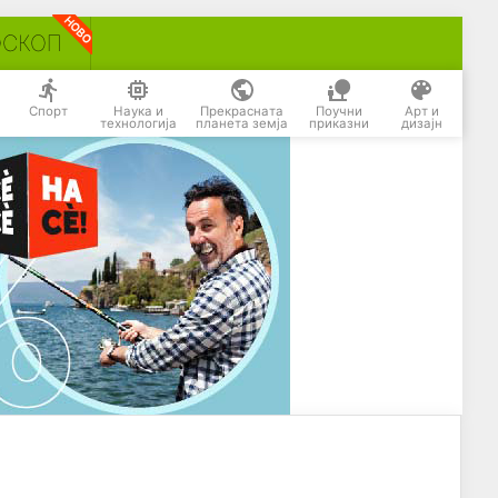
ОСКОП
Спорт
Наука и
Прекрасната
Поучни
Арт и
технологија
планета земја
приказни
дизајн