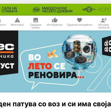
САЛА НА
МАКЕДОНСКИ
ХОР
СЛАВАТА
НЕСЕКОЈДНЕВНИ
мото
Жестоко!
Смешни
Интересно
Срцезатоплувачи
Мотика
слики
таленти
ден патува со воз и си има своја