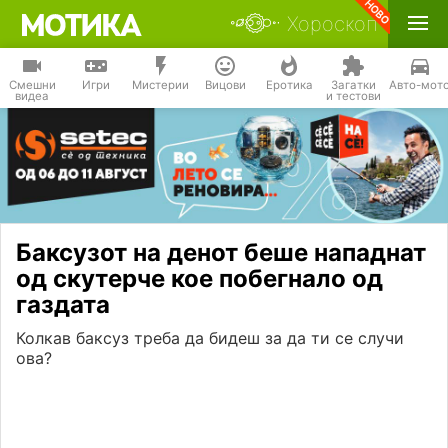
Хороскоп
Смешни
Игри
Мистерии
Вицови
Еротика
Загатки
Авто-мот
видеа
и тестови
Баксузот на денот беше нападнат
од скутерче кое побегнало од
газдата
Колкав баксуз треба да бидеш за да ти се случи
ова?