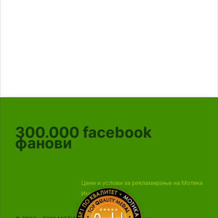
300.000
facebook
фанови
Цени и услови за рекламирање на Мотика
Импресум