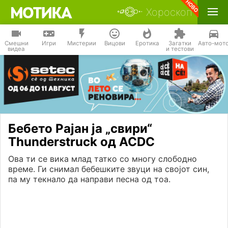
Хороскоп
Смешни
Игри
Мистерии
Вицови
Еротика
Загатки
Авто-мот
видеа
и тестови
Бебето Рајан ја „свири“
Thunderstruck од ACDC
Ова ти се вика млад татко со многу слободно
време. Ги снимал бебешките звуци на својот син,
па му текнало да направи песна од тоа.