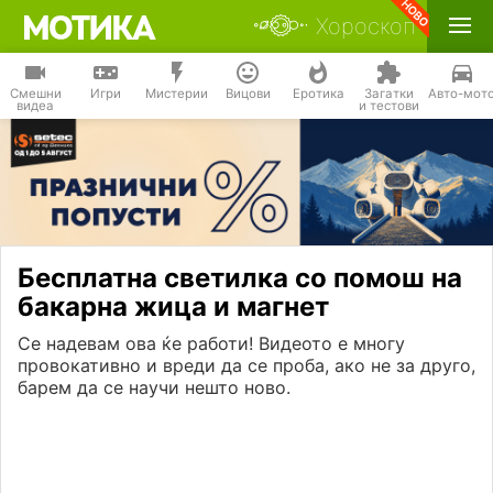
Хороскоп
Смешни
Игри
Мистерии
Вицови
Еротика
Загатки
Авто-мот
видеа
и тестови
Бесплатна светилка со помош на
бакарна жица и магнет
Се надевам ова ќе работи! Видеото е многу
провокативно и вреди да се проба, ако не за друго,
барем да се научи нешто ново.