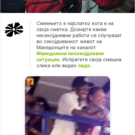
Смеењето е најслатко кога е на
своја сметка. Дознајте какви
несекојдневни работи се случуваат
во секојдневниот живот на
Македонците на каналот
Македонски несекојдневни
ситуации
. Испратете своја смешна
слика или видео
овде
.