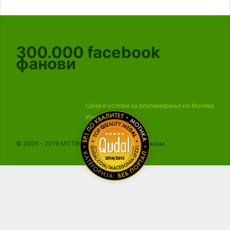
300.000
facebook
фанови
Цени и услови за рекламирање на Мотика
Импресум
© 2006 - 2019 МОТИКА, Сите права се задржани