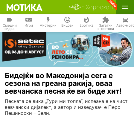
Хороскоп
Смешни
Игри
Мистерии
Вицови
Еротика
Загатки
Авто-мот
видеа
и тестови
Бидејќи во Македонија сега е
сезона на греана ракија, оваа
вевчанска песна ќе ви биде хит!
Песната се вика „Тури ми топла“, испеана е на чист
вевчански дијалект, а автор и изведувач е Перо
Пешиноски – Бели.