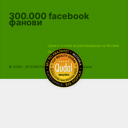
300.000
facebook
фанови
Цени и услови за рекламирање на Мотика
Импресум
© 2006 - 2019 МОТИКА, Сите права се задржани