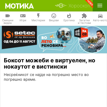
Хороскоп
Смешни
Игри
Мистерии
Вицови
Еротика
Загатки
Авто-мот
видеа
и тестови
Боксот можеби е виртуелен, но
нокаутот е вистински
Несреќникот се најде на погрешно место во
погрешно време.