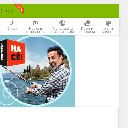
ОСКОП
Спорт
Наука и
Прекрасната
Поучни
Арт и
технологија
планета земја
приказни
дизајн