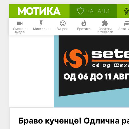
КАНАЛИ
Смешни
Мистерии
Вицови
Еротика
Загатки
Авто-
видеа
и тестови
Браво кученце! Одлична р