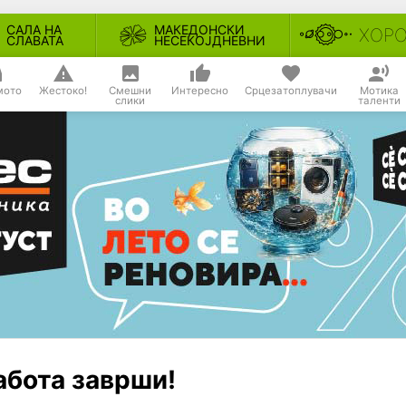
САЛА НА
МАКЕДОНСКИ
ХОР
СЛАВАТА
НЕСЕКОЈДНЕВНИ
мото
Жестоко!
Смешни
Интересно
Срцезатоплувачи
Мотика
слики
таленти
абота заврши!