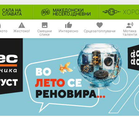
САЛА НА
МАКЕДОНСКИ
ХОР
СЛАВАТА
НЕСЕКОЈДНЕВНИ
мото
Жестоко!
Смешни
Интересно
Срцезатоплувачи
Мотика
слики
таленти