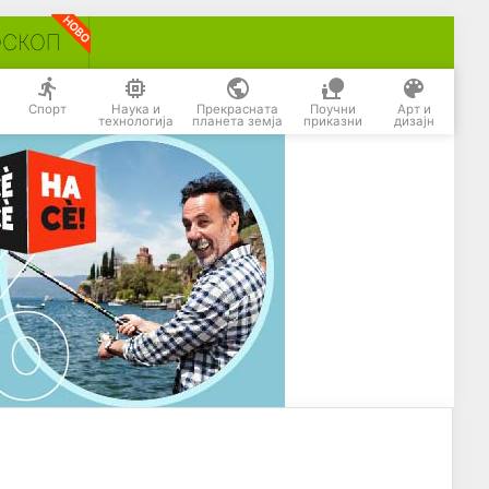
ОСКОП
Спорт
Наука и
Прекрасната
Поучни
Арт и
технологија
планета земја
приказни
дизајн