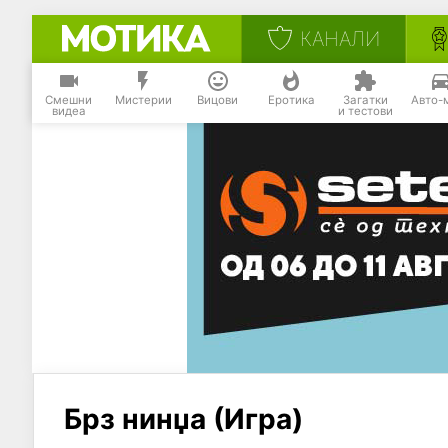
КАНАЛИ
Смешни
Мистерии
Вицови
Еротика
Загатки
Авто-
видеа
и тестови
Брз нинџа (Игра)