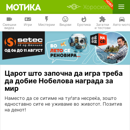
Хороскоп
Смешни
Игри
Мистерии
Вицови
Еротика
Загатки
Авто-мот
видеа
и тестови
Царот што започна да игра треба
да добие Нобелова награда за
мир
Наместо да се ситиме на туѓата несреќа, зошто
едноставно сите не уживаме во животот. Позитив
на денот!