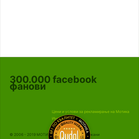
300.000
facebook
фанови
Цени и услови за рекламирање на Мотика
Импресум
© 2006 - 2019 МОТИКА, Сите права се задржани