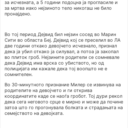
за исчезната, а 5 години подоцна ја прогласиле и
за мртва иако нејзиното тело никогаш не било
пронајдено.
Во тој период Дејвид бил нејзин сосед во Марин
Сити во областа Беј. Дејвид кој се преселил во ЛА
две години откако девојчето исчезнало, признал
дека ја убил откако ја силувал, а потоа ја закопал
во плиток гроб. Нејзините родители се сомневале
дека Дејвид има врска со убиството, но од
полицијата им кажале дека тој воопшто не е
сомнителен.
Во 30-минутното признание Милер се извинува на
родителите на девојчето и ги открива
координатите каде се наоѓа гробот. Тој дури рекол
дека сега неговото срце е мирно и може да почине
затоа што го прогонувала болката и страдањата на
семејството на девојката.