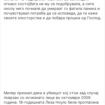
откако состојбата не му се подобрувала, а сите
околу него почнале да умираат го фатила паника и
почувствувал потреба да се исповеда, да ги каже
своите злосторства и да побара прошка од Господ.
Милер признал дека е убиецот кој стои зад случај
поврзан со исчезнато лице во октомври 2009
година. 18-годишната Лиза Ноулс била прогласена