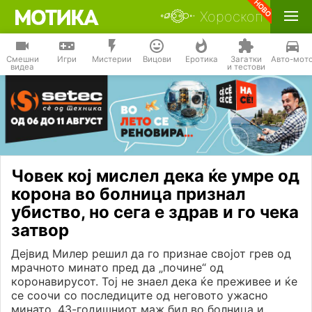
Хороскоп
Смешни
Игри
Мистерии
Вицови
Еротика
Загатки
Авто-мот
видеа
и тестови
Човек кој мислел дека ќе умре од
корона во болница признал
убиство, но сега е здрав и го чека
затвор
Дејвид Милер решил да го признае својот грев од
мрачното минато пред да „почине“ од
коронавирусот. Тој не знаел дека ќе преживее и ќе
се соочи со последиците од неговото ужасно
минато. 43-годишниот маж бил во болница и