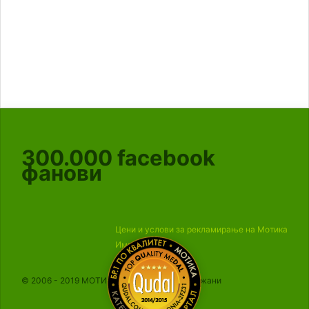
300.000
facebook
фанови
Цени и услови за рекламирање на Мотика
Импресум
© 2006 - 2019 МОТИКА, Сите права се задржани