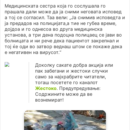
Медицинската сестра која го сослушала го
прашала дали може да ја сними неговата исповед
а тој се согласил. Таа вели: „Ја снимив исповедта и
ја предадов на полицијата,а тие не губеа време,
дојдоа и го однесоа во друга медицинска
установа, а три дена подоцна полицаец се јави во
болницата и ни рече дека пациентот закрепнал и
тој ќе оди во затвор веднаш штом се покаже дека
е негативен на вирусот.“
Доколку сакате добра акција или
пак забегани и жестоки случки
само за најхрабрите читатели,
тогаш посетете го каналот
Жестоко
. Предупредување:
Содржините може да ве
вознемират!