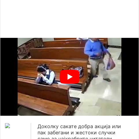
Доколку сакате добра акција или
пак забегани и жестоки случки
само за најхрабрите читатели,