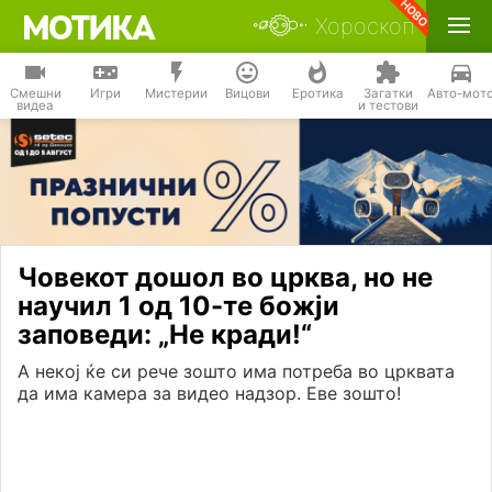
Хороскоп
Смешни
Игри
Мистерии
Вицови
Еротика
Загатки
Авто-мот
видеа
и тестови
Човекот дошол во црква, но не
научил 1 од 10-те божји
заповеди: „Не кради!“
А некој ќе си рече зошто има потреба во црквата
да има камера за видео надзор. Еве зошто!