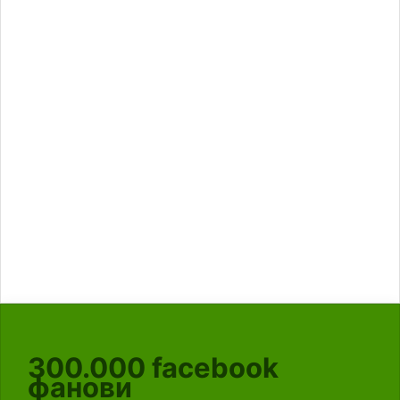
300.000
facebook
фанови