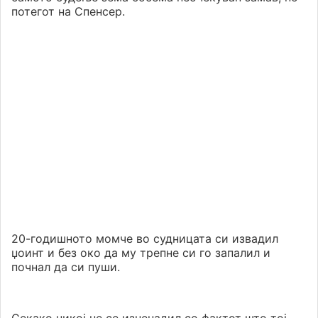
потегот на Спенсер.
20-годишното момче во судницата си извадил
џоинт и без око да му трепне си го запалил и
почнал да си пуши.