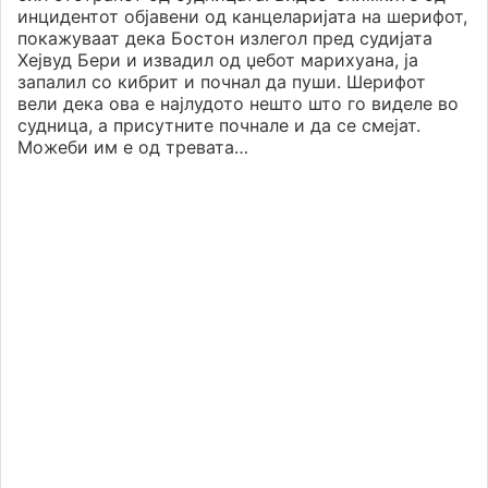
инцидентот објавени од канцеларијата на шерифот,
покажуваат дека Бостон излегол пред судијата
Хејвуд Бери и извадил од џебот марихуана, ја
запалил со кибрит и почнал да пуши. Шерифот
вели дека ова е најлудото нешто што го виделе во
судница, а присутните почнале и да се смејат.
Можеби им е од тревата…