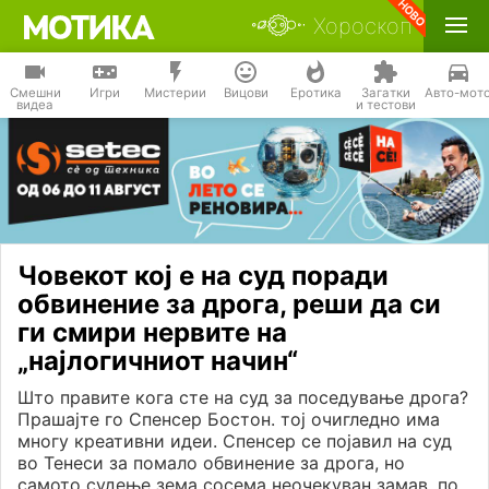
Хороскоп
Смешни
Игри
Мистерии
Вицови
Еротика
Загатки
Авто-мот
видеа
и тестови
Човекот кој е на суд поради
обвинение за дрога, реши да си
ги смири нервите на
„најлогичниот начин“
Што правите кога сте на суд за поседување дрога?
Прашајте го Спенсер Бостон. тој очигледно има
многу креативни идеи. Спенсер се појавил на суд
во Тенеси за помало обвинение за дрога, но
самото судење зема сосема неочекуван замав, по