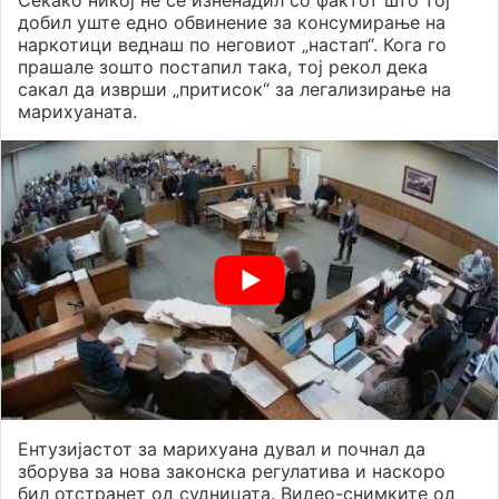
Секако никој не се изненадил со фактот што тој
добил уште едно обвинение за консумирање на
наркотици веднаш по неговиот „настап“. Кога го
прашале зошто постапил така, тој рекол дека
сакал да изврши „притисок“ за легализирање на
марихуаната.
Ентузијастот за марихуана дувал и почнал да
зборува за нова законска регулатива и наскоро
бил отстранет од судницата. Видео-снимките од