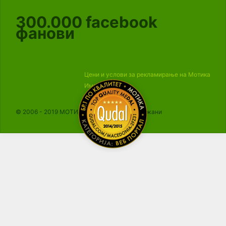
300.000
facebook
фанови
Цени и услови за рекламирање на Мотика
Импресум
© 2006 - 2019 МОТИКА, Сите права се задржани